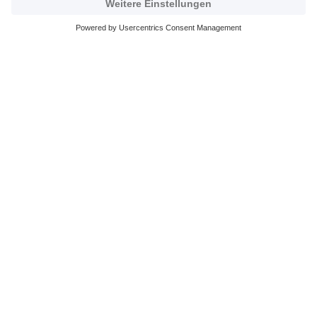
Fundament und Kernbotschaft
Mehr erfahren
DFB-Stiftung Egidius Braun
DFB-Kulturstiftung
DFB-Stiftung Sepp Herberger
NEWSLETTER ABONNIEREN