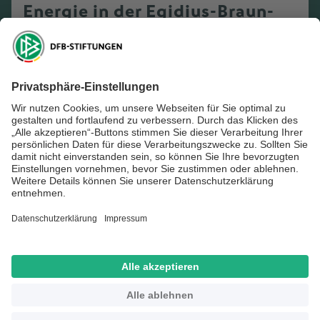
Energie in der Egidius-Braun-
Akademie
Mehr erfahren
Gewaltforscherin Thaya Vester
unterstützt Fußball-Ferien-
Freizeiten: Respekt als