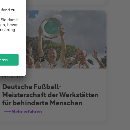
INKLUSION
Deutsche Fußball-
Meisterschaft der Werkstätten 
für behinderte Menschen
Mehr erfahren