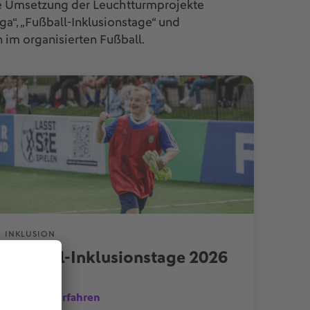
 Die Umsetzung der Leuchtturmprojekte
a“, „Fußball-Inklusionstage“ und
 im organisierten Fußball.
INKLUSION
Fußball-Inklusionstage 2026
Mehr erfahren