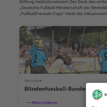
Stiftung institutionalisiert. Das Dach des um
„Deutsche Fußball-Meisterschaft der Werkstät
„FußballFreunde-Cups“ stärkt die Inklusionsin
INKLUSION
Blindenfussball-Bundesliga
Mehr erfahren