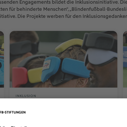
fassenden Engagements bildet die Inklusionsinitiative.
ten für behinderte Menschen“, „Blindenfußball-Bundeslig
itiative. Die Projekte werben für den Inklusionsgedanken
INKLUSION
Blindenfußball-
Nationalmannschaft
Mehr erfahren