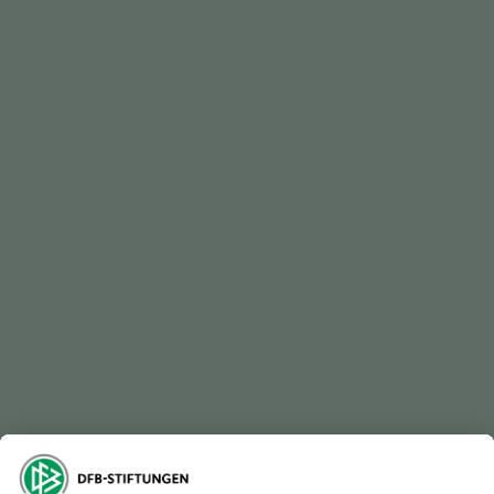
trainiert verschiedene Berliner Vereine.
24. Oktober 1936
Herberger wird offiziell “Reichstrainer des Fachamtes
Fußball”.
22. November 1942
Letztes Kriegs-Länderspiel der deutschen Nationalelf
gegen die Slowakei in Bratislava (5:2).
1. Juni 1947
Einstellung als Dozent und Trainerausbilder an der neu
gegründeten Sporthochschule in Köln.
2./3. Oktober 1949
Berufung zum Bundestrainer; der Wiederaufbau der
Nationalmannschaft beginnt.
22. September 1950
Erstes Länderspiel nach dem Krieg (Deutschland –
Schweiz 1:0 in Stuttgart).
4. Juli 1954