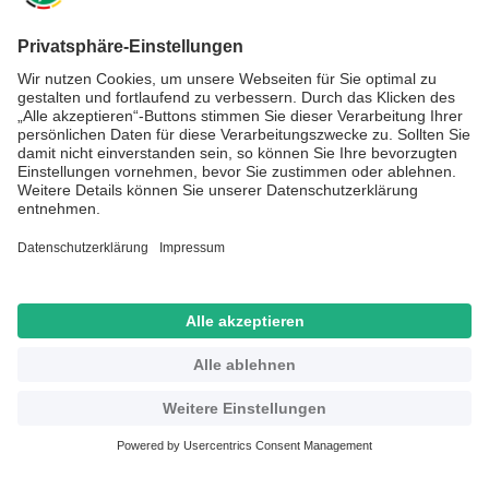
Gewinn der
Weltmeisterschaft in Bern
, an deren Ausgang
Sepp Herberger maßgeblichen Einfluss hatte.
7. Juni 1964
Rücktritt als Bundestrainer.
28. März 1977
Errichtung der DFB-Stiftung Sepp Herberger.
28. April 1977
Sepp Herberger stirbt in Mannheim.
27. April 1989
Eva Herberger stirbt in Weinheim.