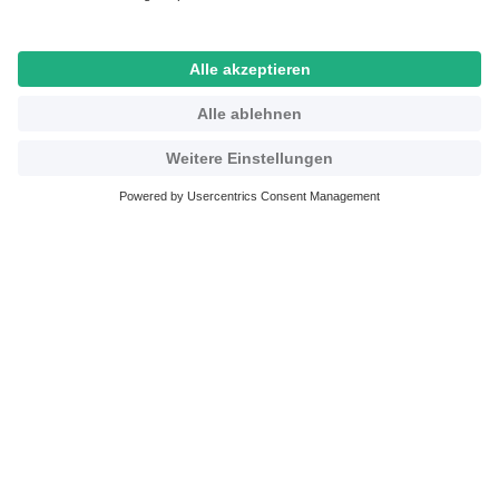
Ein Verein als Botschafter für
Inklusionsfußball: Der ASV
Waldsee wird zum regionalen
Stützpunkt
Mehr erfahren