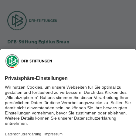
DFB-Stiftung Egidius Braun
DFB-Kulturstiftung
DFB-Stiftung Sepp Herberger
NEWSLETTER ABONNIEREN
Anmelden