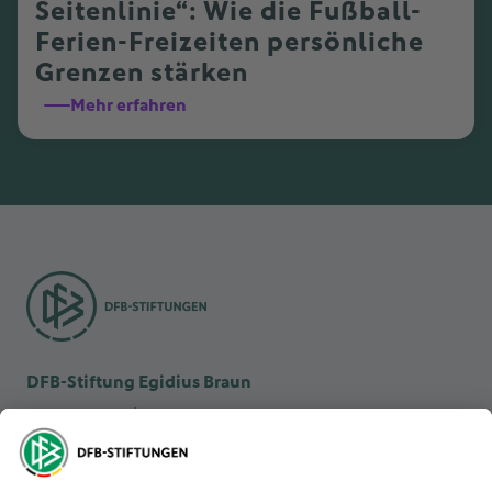
Seitenlinie“: Wie die Fußball-
Ferien-Freizeiten persönliche
Grenzen stärken
Mehr erfahren
DFB-Stiftung Egidius Braun
DFB-Kulturstiftung
DFB-Stiftung Sepp Herberger