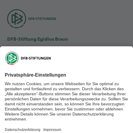
DFB-Stiftung Egidius Braun
DFB-Kulturstiftung
DFB-Stiftung Sepp Herberger
NEWSLETTER ABONNIEREN
Anmelden