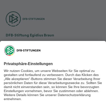
DFB-Stiftung Egidius Braun
DFB-Kulturstiftung
DFB-Stiftung Sepp Herberger
NEWSLETTER ABONNIEREN
Anmelden