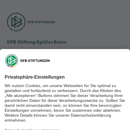
DFB-Stiftung Egidius Braun
DFB-Kulturstiftung
DFB-Stiftung Sepp Herberger
NEWSLETTER ABONNIEREN
Anmelden