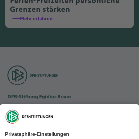
Ferien-Freizeiten persönliche
Grenzen stärken
Mehr erfahren
DFB-Stiftung Egidius Braun
DFB-Kulturstiftung
DFB-Stiftung Sepp Herberger