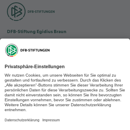
DFB-Stiftung Egidius Braun
DFB-Kulturstiftung
DFB-Stiftung Sepp Herberger
NEWSLETTER ABONNIEREN
Anmelden