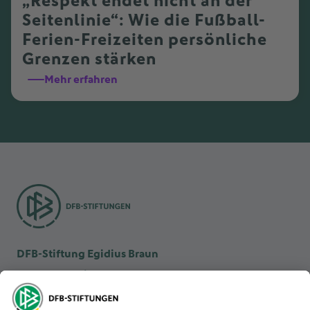
„Respekt endet nicht an der
Seitenlinie“: Wie die Fußball-
Ferien-Freizeiten persönliche
Grenzen stärken
Mehr erfahren
DFB-Stiftung Egidius Braun
DFB-Kulturstiftung
DFB-Stiftung Sepp Herberger