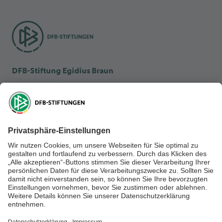
DFB-Stiftung Egidius Braun
DFB-Kulturstiftung
DFB-Stiftung Sepp Herberger
NEWSLETTER ABONNIEREN
Anmelden