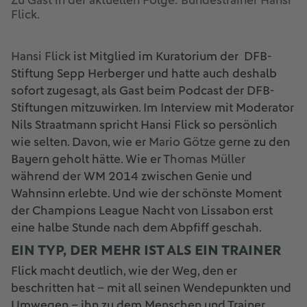
Zu Gast in der aktuellen Folge: Bundestrainer Hansi
Flick.
Hansi Flick
ist Mitglied im Kuratorium der DFB-
Stiftung Sepp Herberger und hatte auch deshalb
sofort zugesagt, als Gast beim Podcast der DFB-
Stiftungen mitzuwirken. Im Interview mit Moderator
Nils Straatmann spricht Hansi Flick so persönlich
wie selten. Davon, wie er
Mario Götze
gerne zu den
Bayern geholt hätte. Wie er
Thomas Müller
während der WM 2014 zwischen Genie und
Wahnsinn erlebte. Und wie der schönste Moment
der Champions League Nacht von Lissabon erst
eine halbe Stunde nach dem Abpfiff geschah.
EIN TYP, DER MEHR IST ALS EIN TRAINER
Flick macht deutlich, wie der Weg, den er
beschritten hat – mit all seinen Wendepunkten und
Umwegen – ihn zu dem Menschen und Trainer