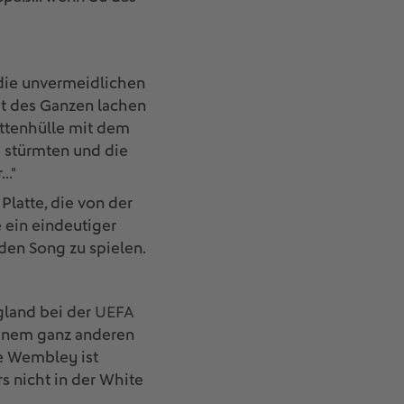
r die unvermeidlichen
it des Ganzen lachen
attenhülle mit dem
 stürmten und die
.."
Platte, die von der
 ein eindeutiger
 den Song zu spielen.
gland bei der
UEFA
 einem ganz anderen
e Wembley ist
s nicht in der White