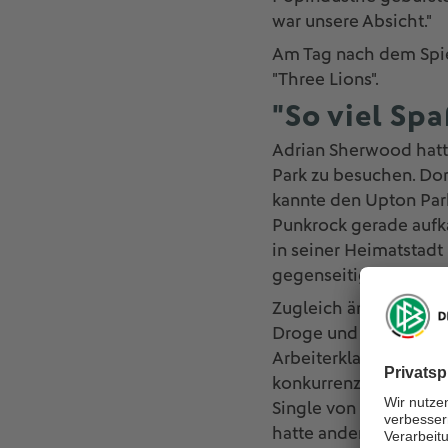
war unsere Absicht."
Am Tag nach dem Spiel 
"Three Lions".
"So viel Spa
Adrian Sherwood hatt
Park zu besuchen. Dort
kannte den Upton Park
Punkrock gerade aufka
in seiner Heimatstadt
gegenseitig verarscht
Zugleich änderte sich
Droge und ein Musikst
Arbeiterklasse eine A
konkurrenzlos. Sherwo
Single von New Order, 
hatte andere Pläne.