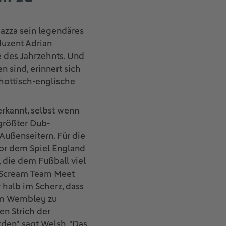
azza sein legendäres
duzent Adrian
e des Jahrzehnts. Und
 sind, erinnert sich
chottisch-englische
erkannt, selbst wenn
 größter Dub-
 Außenseitern. Für die
vor dem Spiel England
 die dem Fußball viel
he Scream Team Meet
 halb im Scherz, dass
e im Wembley zu
en Strich der
den", sagt Welsh. "Das