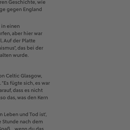
ren Geschichte, wie
age gegen England
in einen
rfen, aber hier war
. Auf der Platte
ismus", das bei der
alten wurde.
von Celtic Glasgow,
Es fügte sich, es war
rauf, dass es nicht
lso das, was den Kern
n Leben und Tod ist',
eine Stunde nach dem
Spaß... wenn du das