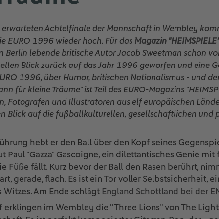
erwarteten Achtelfinale der Mannschaft in Wembley kom
ie EURO 1996 wieder hoch. Für das
Magazin "HEIMSPIELE
in Berlin lebende britische Autor Jacob Sweetman schon v
ellen Blick zurück auf das Jahr 1996 geworfen und eine G
URO 1996, über Humor, britischen Nationalismus - und den
Mann für kleine Träume" ist Teil des EURO-Magazins "HEIMSP
, Fotografen und Illustratoren aus elf europäischen Länd
n Blick auf die fußballkulturellen, gesellschaftlichen und
rührung hebt er den Ball über den Kopf seines Gegenspiel
t Paul "Gazza" Gascoigne, ein dilettantisches Genie mit
ie Füße fällt. Kurz bevor der Ball den Rasen berührt, nimm
rt, gerade, flach. Es ist ein Tor voller Selbstsicherheit, 
s Witzes. Am Ende schlägt
England Schottland bei der E
 erklingen im Wembley die ''Three Lions'' von The Light