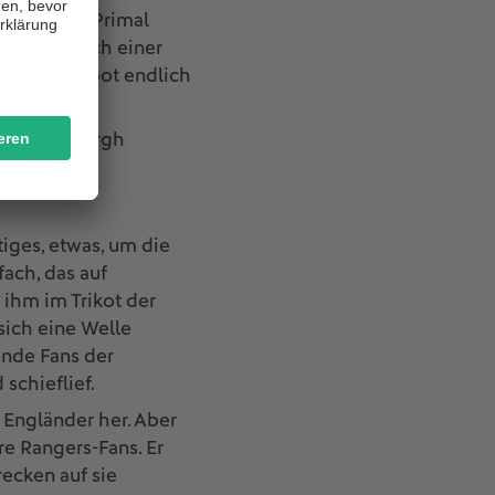
en hatten. Primal
tten nur nach einer
von 1996 bot endlich
s in Edinburgh
iges, etwas, um die
fach, das auf
ihm im Trikot der
sich eine Welle
ende Fans der
schieflief.
e Engländer her. Aber
re Rangers-Fans. Er
ecken auf sie