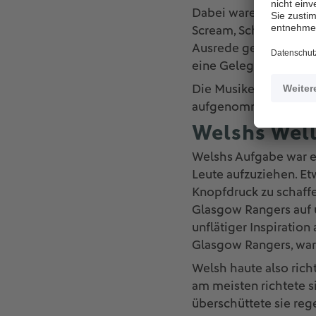
Dabei waren New Order
Scream, Schöpfer der 
Ausrede gesucht, um 
eine Gelegenheit.
Die Musiker drängten 
aufgenommen worden,
Welshs Well
Welshs Aufgabe war es
Leute aufzuziehen. Etw
Knopfdruck zu schaff
Glasgow Rangers auf u
unflätiger Inspiratio
Glasgow Rangers, ware
Welsh haute also richt
am meisten richtete s
überschüttete sie reg