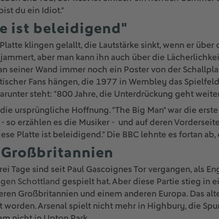
ist du ein Idiot."
e ist beleidigend"
latte klingen gelallt, die Lautstärke sinkt, wenn er übe
 jammert, aber man kann ihn auch über die Lächerlichke
an seiner Wand immer noch ein Poster von der Schallpl
tischer Fans hängen, die 1977 in Wembley das Spielfeld
runter steht: "800 Jahre, die Unterdrückung geht weiter.
die ursprüngliche Hoffnung. "The Big Man" war die erste 
 so erzählen es die Musiker - und auf deren Vorderseite
ese Platte ist beleidigend." Die BBC lehnte es fortan ab,
 Großbritannien
ei Tage sind seit Paul Gascoignes Tor vergangen, als En
gen Schottland
gespielt hat. Aber diese Partie stieg in
eren Großbritannien und einem anderen Europa. Das alt
 worden. Arsenal spielt nicht mehr in Highbury, die Spur
m nicht in Upton Park.