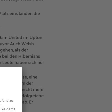
Platz eins landen die
"
 Ham United im Upton
 zuvor. Auch Welsh
gehen, als der
e bei den Hibernians
e Leute haben sich nur
nd Acid House, eine
n den Kindern der
Fußball war nicht mehr
e äußerst erfolgreiche
 Er lehnte ab. Er