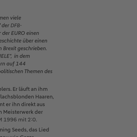
men viele
"
der
DFB-
or der EURO einen
eschichte über einen
 Brexit geschrieben.
IELE", in dem
ern auf 144
 politischen Themen des
ers. Er läuft an ihm
 flachsblonden Haaren,
t er ihn direkt aus
ein Meisterwerk der
M 1996 mit 2:0
.
ning Seeds, das Lied