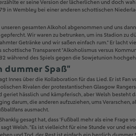
rzählte er seine Version der lächerlichen und doch wah
79 in Wembley bei einer anderen schottischen Niederl
s unseren gesamten Alkohol abgenommen und uns dann 
gepfercht. Wir waren zu betrunken, um ins Stadion zu dü
ahmter Getränke und wir saßen einfach rum." Er lacht viel
as schottische Transparent "Alkoholismus versus Kommun
82 während des Spiels gegen die Sowjetunion hochgeh
ch dummer Spaß"
sagt Innes über die Kollaboration für das Lied. Er ist Fan 
lischen Rivalen der protestantischen Glasgow Rangers. "
 geriet hässlich und kämpferisch, aber Welsh besteht da
ging darum, die anderen aufzuziehen, ums Verarschen, a
Fußballfans ausmacht.
 Shankly gesagt hat, dass 'Fußball mehr als eine Frage vo
", sagt Welsh. "Es ist vielleicht für eine Stunde vor und 
Leben und Tod, der Rest ist einfach ein herrlich dummer 