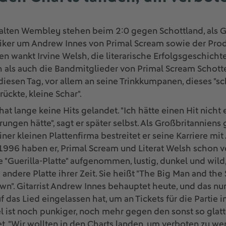
 alten Wembley stehen beim 2:0 gegen Schottland, als G
usiker um Andrew Innes von Primal Scream sowie der Pro
 wankt Irvine Welsh, die literarische Erfolgsgeschicht
ls auch die Bandmitglieder von Primal Scream Schotten
diesen Tag, vor allem an seine Trinkkumpanen, dieses "s
ückte, kleine Schar".
t lange keine Hits gelandet. "Ich hätte einen Hit nicht 
ungen hätte", sagt er später selbst. Als Großbritanniens
er kleinen Plattenfirma bestreitet er seine Karriere mit
1996 haben er, Primal Scream und Literat Welsh schon 
 "Guerilla-Platte" aufgenommen, lustig, dunkel und wild,
 andere Platte ihrer Zeit. Sie heißt "The Big Man and t
". Gitarrist Andrew Innes behauptet heute, und das nur
uf das Lied eingelassen hat, um an Tickets für die Parti
 ist noch punkiger, noch mehr gegen den sonst so glatt
t. "Wir wollten in den Charts landen, um verboten zu wer