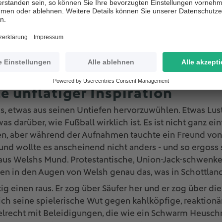
 nicht die Einzigen, die ihr Auge auf Sherwood geworf
damals ultimativen Crossover-Platte "Screamadelica", ha
mit ihm zusammenzuarbeiten. Die Europameisterschaft 
sich in Sherwoods Studio. Welshs Sprechpart war bereit
 um später über die Aufnahmen gelegt zu werden.
e unflätiger Inspiration
, etwas aus seinen Untiefen hervorzuwühlen. Etwas Lust
as darüber, wie Fußball wirklich ist. Es ist nicht ganz ein
en, aber während der Aufnahmen tauchte ein Freund von 
nd wollte es anscheinend nicht anders - und so ergoss 
n aus Welshs Mund. Protestantische, Union-Jack-schwenk
n in den Augen von Welsh genau das, was in Schottland 
ig einen raus. Er zog über Säufer her und er zog über di
ich seine spielerische Wut gegen kahlköpfige, reaktionä
elrecht mit Beleidigungen, die wie ein Schwarm Heuschr