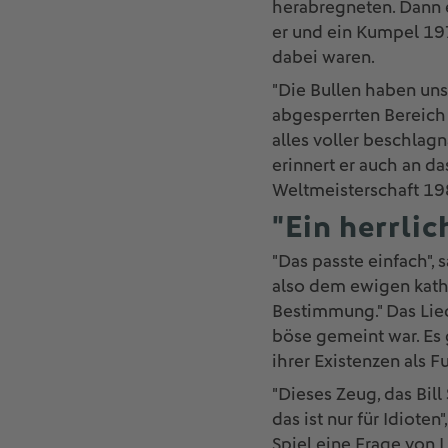
herabregneten. Dann e
er und ein Kumpel 19
dabei waren.
"Die Bullen haben un
abgesperrten Bereich 
alles voller beschlagn
erinnert er auch an d
Weltmeisterschaft 19
"Ein herrli
"Das passte einfach", 
also dem ewigen katho
Bestimmung." Das Lied
böse gemeint war. Es 
ihrer Existenzen als 
"Dieses Zeug, das Bill
das ist nur für Idioten
Spiel eine Frage von 