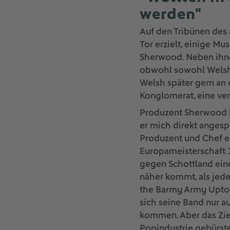
werden"
Auf den Tribünen des
Tor erzielt, einige M
Sherwood. Neben ihnen
obwohl sowohl Welsh a
Welsh später gern an 
Konglomerat, eine verr
Produzent Sherwood ha
er mich direkt angespr
Produzent und Chef ein
Europameisterschaft 
gegen Schottland eine
näher kommt, als jede
the Barmy Army Uptown
sich seine Band nur a
kommen. Aber das Ziel
Popindustrie gebürste