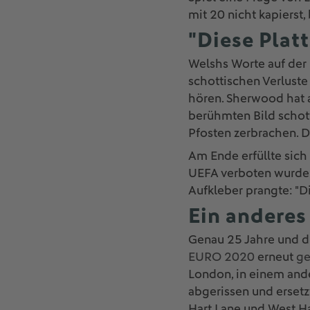
mit 20 nicht kapierst, b
"Diese Platt
Welshs Worte auf der P
schottischen Verluste
hören. Sherwood hat 
berühmten Bild schot
Pfosten zerbrachen. Da
Am Ende erfüllte sich 
UEFA verboten wurde -
Aufkleber prangte: "Di
Ein anderes
Genau 25 Jahre und dr
EURO 2020
erneut
ge
London, in einem and
abgerissen und ersetzt
Hart Lane und West Ha