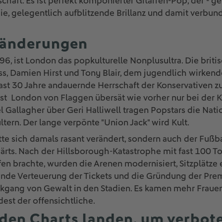
chaft. Es ist perfekt komponierter Gitarren-Pop, der - g
e, gelegentlich aufblitzende Brillanz und damit verbun
ränderungen
996, ist London das popkulturelle Nonplusultra. Die briti
ss, Damien Hirst und Tony Blair, dem jugendlich wirkende
 fast 30 Jahre andauernde Herrschaft der Konservativen z
ist London von Flaggen übersät wie vorher nur bei der
Gallagher über Geri Halliwell tragen Popstars die Natio
tern. Der lange verpönte "Union Jack" wird Kult.
te sich damals rasant verändert, sondern auch der Fußball
ärts. Nach der Hillsborough-Katastrophe mit fast 100 To
en brachte, wurden die Arenen modernisiert, Sitzplätze 
nde Verteuerung der Tickets und die Gründung der Prem
kgang von Gewalt in den Stadien. Es kamen mehr Frauen
est der offensichtliche.
 den Charts landen, um verbot