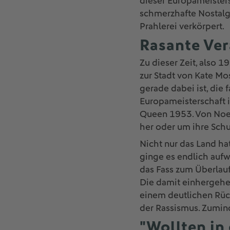
dieser Europameisters
schmerzhafte Nostalgi
Prahlerei verkörpert.
Rasante Ve
Zu dieser Zeit, also 1
zur Stadt von Kate Mo
gerade dabei ist, die
Europameisterschaft 
Queen 1953. Von Noel 
her oder um ihre Schul
Nicht nur das Land hat
ginge es endlich aufw
das Fass zum Überlauf
Die damit einhergehe
einem deutlichen Rüc
der Rassismus. Zumind
"Wollten in