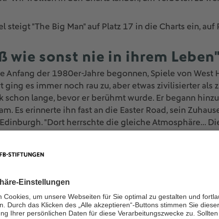
steigt "The Big Man" auf Platz 17 in die Charts ein, auf 
ß wie sonst nie in ihrem Leben
e Anfang der 1980er-Jahre begonnen, Spiele von West
 ging es immer noch rau zu, aber etwas zivilisierter als
 schon lange, bevor er berühmt wurde. Er begann hinzu
m. Es erinnerte ihn fast an die Easter Road, sein Zuhaus
 Edinburgh. "Dort herrschte die gleiche Atmosphäre... Di
 und so viel Spaß gehabt wie sonst nie in ihrem Leben."
 das Leben vor allem junger Menschen rasant. Ecstasy u
il, nicht zufällig auch beides Buchtitel von Welsh, bote
lternative zu einem Wochenende voller blutiger Nasen. 
od bekam da gerade das Angebot, "World in Motion", di
für die Weltmeisterschaft in Italien 1990 zu produzieren.