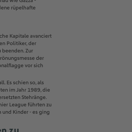
enau wie Gazza -
dene rüpelhafte
sche Kapitale avanciert
n Politiker, der
u beenden. Zur
 Krönungsmesse der
nalflagge vor sich
. Es schien so, als
ten im Jahr 1989, die
ersetzten Stehränge.
ier League führten zu
 und Kinder - es ging
en zu