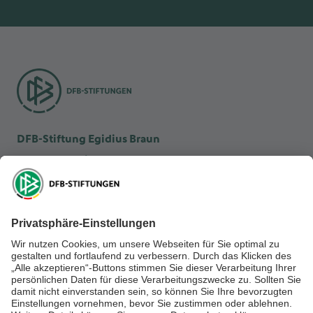
DFB-Stiftung Egidius Braun
DFB-Kulturstiftung
DFB-Stiftung Sepp Herberger
NEWSLETTER ABONNIEREN
Anmelden