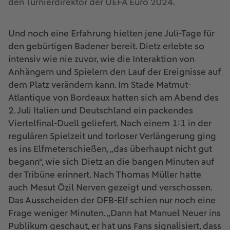
den Turnierdirektor der UEFA Euro 2024.
Und noch eine Erfahrung hielten jene Juli-Tage für
den gebürtigen Badener bereit. Dietz erlebte so
intensiv wie nie zuvor, wie die Interaktion von
Anhängern und Spielern den Lauf der Ereignisse auf
dem Platz verändern kann. Im Stade Matmut-
Atlantique von Bordeaux hatten sich am Abend des
2. Juli Italien und Deutschland ein packendes
Viertelfinal-Duell geliefert. Nach einem 1:1 in der
regulären Spielzeit und torloser Verlängerung ging
es ins Elfmeterschießen, „das überhaupt nicht gut
begann“, wie sich Dietz an die bangen Minuten auf
der Tribüne erinnert. Nach Thomas Müller hatte
auch Mesut Özil Nerven gezeigt und verschossen.
Das Ausscheiden der DFB-Elf schien nur noch eine
Frage weniger Minuten. „Dann hat Manuel Neuer ins
Publikum geschaut, er hat uns Fans signalisiert, dass