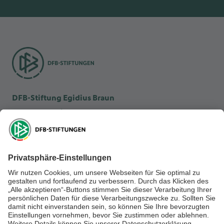
DFB-Stiftung Egidius Braun
DFB-Kulturstiftung
DFB-Stiftung Sepp Herberger
NEWSLETTER ABONNIEREN
Anmelden