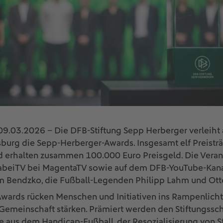
09.03.2026 – Die DFB-Stiftung Sepp Herberger verleiht
sburg die Sepp-Herberger-Awards. Insgesamt elf Preisträ
d erhalten zusammen 100.000 Euro Preisgeld. Die Veran
dabeiTV bei MagentaTV sowie auf dem DFB-YouTube-Kanal
im Bendzko, die Fußball-Legenden Philipp Lahm und Ot
wards rücken Menschen und Initiativen ins Rampenlicht
emeinschaft stärken. Prämiert werden den Stiftungss
e aus dem Handicap-Fußball, der Resozialisierung von 