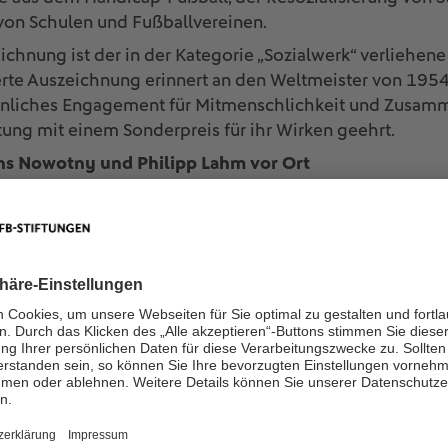
on Schulen und Fußballvereinen.
chnung ist der in der Kategorie „Sozialwerk“ verliehene 
erte Auszeichnung erinnert an den Weltmeister von 195
liches Engagement für Mitmenschlichkeit und Zusamme
ftung mit einem Sonderpreis für ihr Wirken geehrt.
ns Nowotny und Philipp Lahm vor Ort
rden zahlreiche Persönlichkeiten aus Sport, Politik und 
sich DFB-Präsident Bernd Neuendorf, Niedersachsens Mi
ne Schenderlein, Staatsministerin für Sport und Ehrenamt
ltmeister Philipp Lahm, Trainerlegende Otto Rehhagel, 
 Nowotny sowie Ex-Bundestrainerin Tina Theune mit dabe
Bendzko und AYLA. Durch den Abend führen Amelie Stie
wards werden von Volkswagen und der Deutschen Telek
nk zum Livestream
auf dem DFB-YouTube-Kanal.
n zu den Sepp-Herberger-Awards gibt es
hier
.