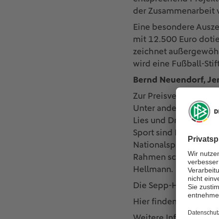
der Zusammenarbeit v
Eine besondere Auszei
mit 12.500 Euro doti
zeichnet außergewöhn
wird eine Fußball-Sti
Bernd Neuendorf, Je
Zur Preisverleihung we
Unter anderem haben 
Lies und Dr. Christia
Sport sind Fußball-We
Nationalspieler Jens
Rahmen schaffen Tim 
Hellmann.
Die Sepp-Herberger-A
Hier finden Sie den
Li
Weitere Informatione