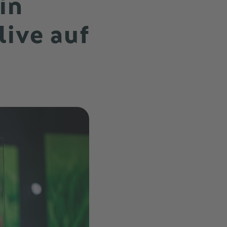
in
live auf