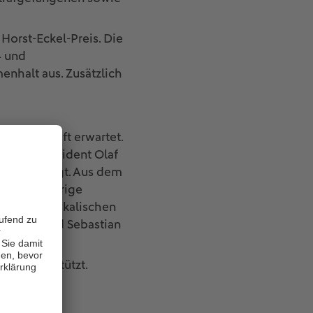
Horst-Eckel-Preis. Die
4 und
nhalt aus. Zusätzlich
Gesellschaft erwartet.
nisterpräsident Olaf
, angekündigt. Aus dem
der langjährige
i. Den musikalischen
fvatter und Sebastian
om unterstützt.