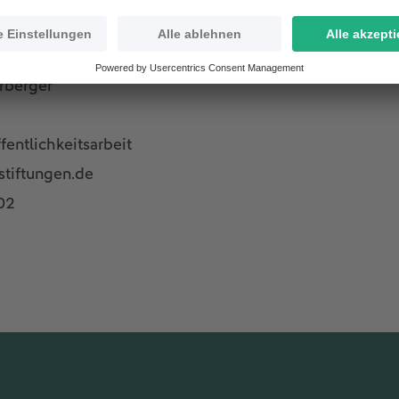
gen:
rberger
entlichkeitsarbeit
stiftungen.de
02