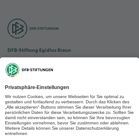
DFB-Stiftung Egidius Braun
DFB-Kulturstiftung
DFB-Stiftung Sepp Herberger
NEWSLETTER ABONNIEREN
Anmelden