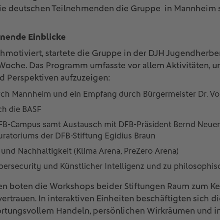
 die deutschen Teilnehmenden die Gruppe in Mannheim s
nende Einblicke
hmotiviert, startete die Gruppe in der DJH Jugendherb
oche. Das Programm umfasste vor allem Aktivitäten, 
 Perspektiven aufzuzeigen:
urch Mannheim und ein Empfang durch Bürgermeister Dr. Vo
ch die BASF
FB-Campus samt Austausch mit DFB-Präsident Bernd Neue
uratoriums der DFB-Stiftung Egidius Braun
a und Nachhaltigkeit (Klima Arena, PreZero Arena)
ersecurity und Künstlicher Intelligenz und zu philosophi
n boten die Workshops beider Stiftungen Raum zum Ken
ertrauen. In interaktiven Einheiten beschäftigten sich 
tungsvollem Handeln, persönlichen Wirkräumen und int