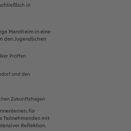
chließlich in
erge Mannheim in eine
um den Jugendlichen
lker Proffen
ndorf und den
schen Zukunftsfragen
nenlernen, für
die Teilnehmenden mit
ensiver Reflektion.