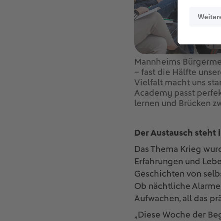
Mannheims Bürgermeist
– fast die Hälfte uns
Vielfalt macht uns st
Academy passt perfek
lernen und Brücken zw
Der Austausch steht 
Das Thema Krieg wurde
Erfahrungen und Lebe
Geschichten von selbs
Ob nächtliche Alarme
Aufwachen, all das pr
„Diese Woche der Beg