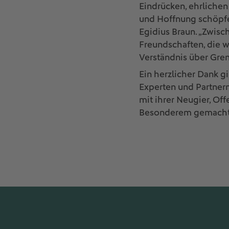
Eindrücken, ehrliche
und Hoffnung schöpfen
Egidius Braun. „Zwis
Freundschaften, die w
Verständnis über Gre
Ein herzlicher Dank g
Experten und Partnern
mit ihrer Neugier, O
Besonderem gemacht