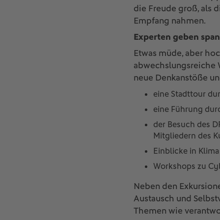
die Freude groß, als
Empfang nahmen.
Experten geben span
Etwas müde, aber hoc
abwechslungsreiche W
neue Denkanstöße und
eine Stadttour d
eine Führung dur
der Besuch des D
Mitgliedern des K
Einblicke in Klim
Workshops zu Cyb
Neben den Exkursione
Austausch und Selbstv
Themen wie verantwor