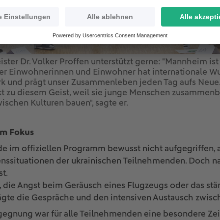
er Dr. Volker Proffen unterstützt gerne: "Mannheim ist e
erer Einwohnerinnen und Einwohner hat internationale Wur
ark und prägt unser Zusammenleben jeden Tag aufs Neue.
t zu diesem Geist, weil sie junge Menschen zusammenbr
ischen Kulturen bauen", sagte er.
im Fokus
 im offiziellen Programm bewusst nicht aufgegriffen, a
nssituationen der ukrainischen Teilnehmenden. Doch na
t.
, die Angst beim Geräusch eines Flugzeugs oder das stä
ägte die Gespräche und den intensiven Austausch zwisch
egnung war für alle Teilnehmenden eine besondere Zei