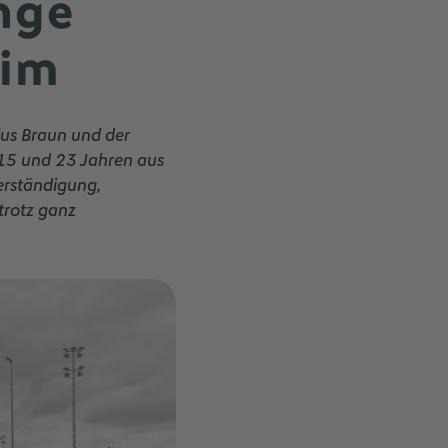
ange
eim
ius Braun und der
15 und 23 Jahren aus
erständigung,
trotz ganz