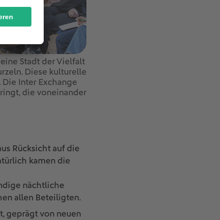
ine Stadt der Vielfalt
zeln. Diese kulturelle
 Die Inter Exchange
ingt, die voneinander
us Rücksicht auf die
türlich kamen die
ndige nächtliche
en allen Beteiligten.
t, geprägt von neuen