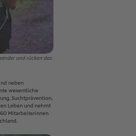
inander und rücken das
sind neben
nte wesentliche
rung, Suchtprävention,
chen Leben und nehmt
 60 Mitarbeiterinnen
schland.