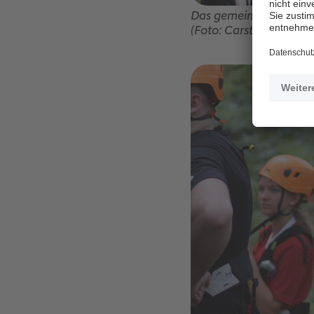
Das gemeinsame Floßba
(Foto: Carsten Kobow)