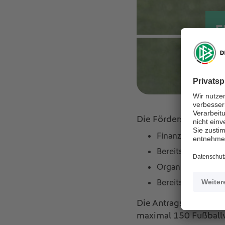
Die Fördersumme kann
Finanzierung von 
Bereitstellung v
Organisation von
Bereitstellung de
Die Antragsstellung is
maximal 150 Fußballve