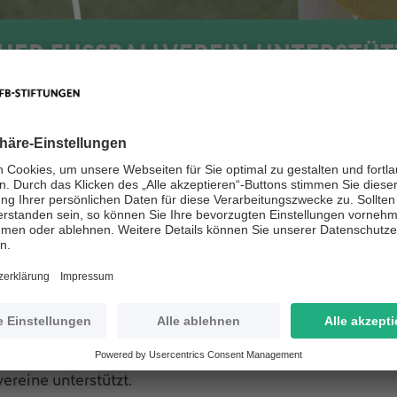
 beispielsweise für folgende Zwecke eingesetzt werde
Mitgliedsbeiträgen, Spielerpässen und Sondertrainings
on Sportkleidung und Equipment
 Turnieren, Sprachkursen und Dolmetschern
s Vereinsheims für geflüchtete Familien
t fortlaufend per E-Mail an
info@egidius-braun.de
möglic
reine unterstützt.