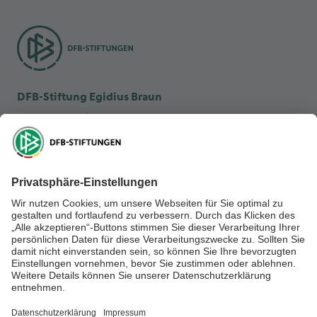
DFB-Stiftung Egidius Braun
DFB-Kulturstiftung
DFB-Stiftung Sepp Herberger
NEWSLETTER ABONNIEREN
Anmelden