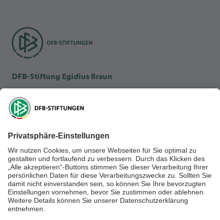
DFB-Stiftung Egidius Braun
DFB-Kulturstiftung
DFB-Stiftung Sepp Herberger
NEWSLETTER ABONNIEREN
Anmelden