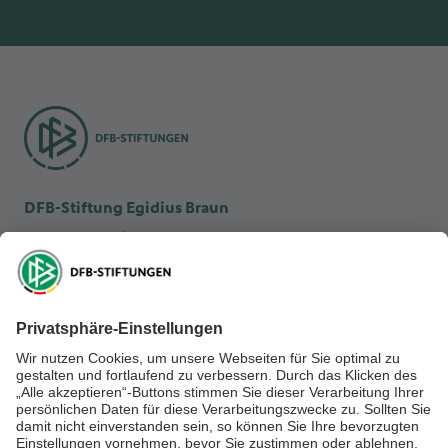
DFB-Stiftung Egidius Braun
DFB-Kulturstiftung
DFB-Stiftung Sepp Herberger
NEWSLETTER ABONNIEREN