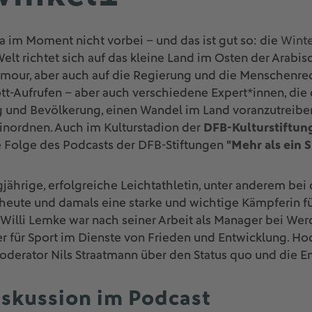
m Moment nicht vorbei – und das ist gut so: die
Winte
lt richtet sich auf das kleine Land im Osten der Arabis
amour, aber auch auf die Regierung und die Menschenrec
kott-Aufrufen – aber auch verschiedene Expert*innen, di
 und Bevölkerung, einen Wandel im Land voranzutreiben, b
inordnen. Auch im Kulturstadion der
DFB-Kulturstiftun
e Folge des Podcasts der DFB-Stiftungen
"Mehr als ein S
gjährige, erfolgreiche Leichtathletin, unter anderem b
heute und damals eine starke und wichtige Kämpferin 
. Willi Lemke war nach seiner Arbeit als Manager bei We
 für Sport im Dienste von Frieden und Entwicklung. Hoc
erator Nils Straatmann über den Status quo und die En
iskussion im Podcast