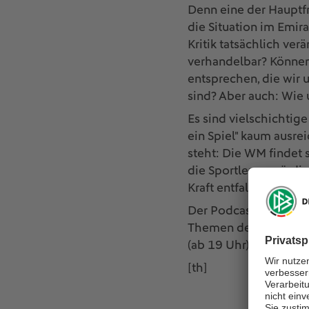
Denn eine der Hauptfr
die Situation im Emir
Kritik tatsächlich ve
verhandelbar? Können
entsprechen, die wir
sind? Aber auch: Wie
Es sind vielschichti
ein Spiel" kaum ausrei
steht: Die WM findet s
die Sportler zu würdig
Kraft entfalten kann.
Der Podcast "Mehr als 
Themen des Fußballs. 
(ab 19 Uhr) in München
[th]