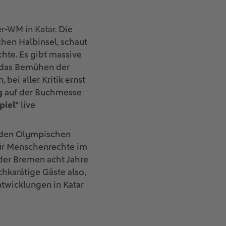
r-WM in Katar
. Die
chen Halbinsel, schaut
hte. Es gibt massive
e das Bemühen der
ei aller Kritik ernst
g
auf der Buchmesse
piel"
live
ei den Olympischen
für Menschenrechte im
rder Bremen acht Jahre
hkarätige Gäste also,
twicklungen in Katar