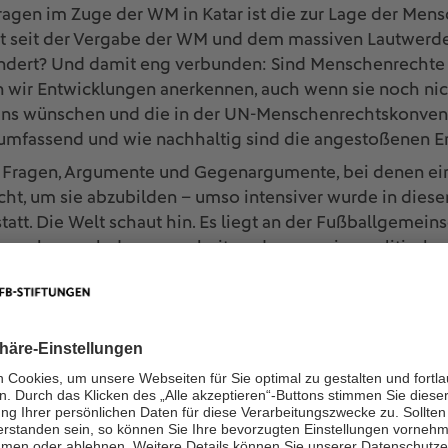
agen im Zuge der WM in Katar ist die zur Lage der Mens
at seit der Vergabe der WM und dem massiven Lautwerde
rändert? Und damit eng verbunden: Sind Menschenrechte 
 wir Entwicklungen anerkennen, auch wenn sie noch nic
 uns wünschen und die in der UN-Menschenrechtskonven
 umfassend und wie nachhaltig sind die angestoßenen 
ge Fragen, Argumente und Gegenargumente, bei denen ei
cht, um sie abzubilden – umso intensiver wurde in dieser
tatt. Die Welt schaut hin. Es liegt an der Fußballgemein
en, aber auch daran zu arbeiten, dass er seine politische
 Durch Kritik, Kommunikation und Wandel.
ein Spiel" widmet sich den sozialen, gesellschaftspoliti
Die Abschlussveranstaltung der Reihe "Katar Talks" fin
 statt.