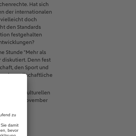
chenrechte. Hat sich
n der internationalen
vielleicht doch
ht den Standards
tion festgehalten
Entwicklungen?
ne Stunde "Mehr als
 diskutiert. Denn fest
schaft, den Sport und
 und gesellschaftliche
schen und kulturellen
det am 16. November