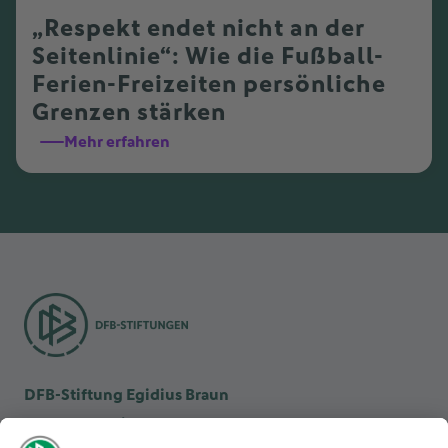
„Respekt endet nicht an der
Seitenlinie“: Wie die Fußball-
Ferien-Freizeiten persönliche
Grenzen stärken
Mehr erfahren
DFB-Stiftung Egidius Braun
DFB-Kulturstiftung