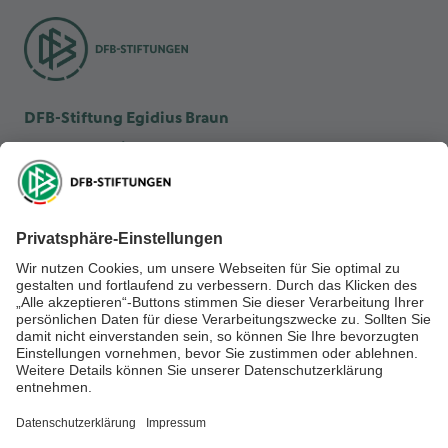
DFB-Stiftung Egidius Braun
DFB-Kulturstiftung
DFB-Stiftung Sepp Herberger
NEWSLETTER ABONNIEREN
Anmelden