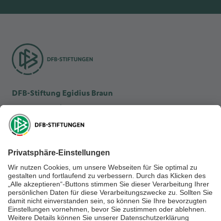
DFB-Stiftung Egidius Braun
DFB-Kulturstiftung
DFB-Stiftung Sepp Herberger
NEWSLETTER ABONNIEREN
Anmelden