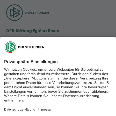
DFB-Stiftung Egidius Braun
DFB-Kulturstiftung
DFB-Stiftung Sepp Herberger
NEWSLETTER ABONNIEREN
Anmelden