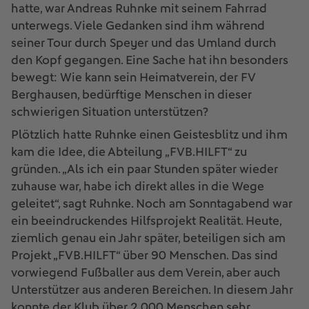
hatte, war Andreas Ruhnke mit seinem Fahrrad
unterwegs. Viele Gedanken sind ihm während
seiner Tour durch Speyer und das Umland durch
den Kopf gegangen. Eine Sache hat ihn besonders
bewegt: Wie kann sein Heimatverein, der FV
Berghausen, bedürftige Menschen in dieser
schwierigen Situation unterstützen?
Plötzlich hatte Ruhnke einen Geistesblitz und ihm
kam die Idee, die Abteilung „FVB.HILFT“ zu
gründen. „Als ich ein paar Stunden später wieder
zuhause war, habe ich direkt alles in die Wege
geleitet“, sagt Ruhnke. Noch am Sonntagabend war
ein beeindruckendes Hilfsprojekt Realität. Heute,
ziemlich genau ein Jahr später, beteiligen sich am
Projekt „FVB.HILFT“ über 90 Menschen. Das sind
vorwiegend Fußballer aus dem Verein, aber auch
Unterstützer aus anderen Bereichen. In diesem Jahr
konnte der Klub über 2.000 Menschen sehr