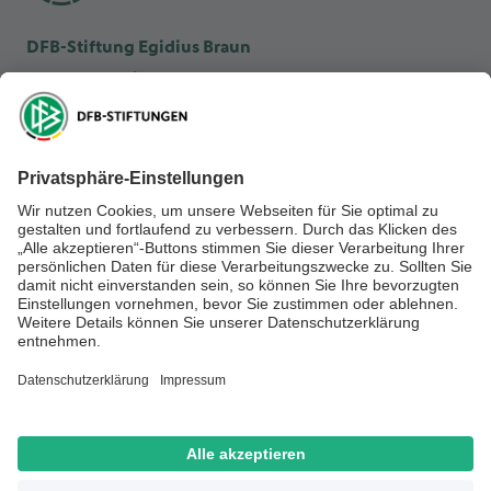
DFB-Stiftung Egidius Braun
DFB-Kulturstiftung
DFB-Stiftung Sepp Herberger
NEWSLETTER ABONNIEREN
Anmelden
RECHTLICHES
SOCIAL MEDIA
Impressum
Datenschutz