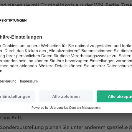
d zieren sie mit Originaltrikots aus der WM-Partie. Zusät
mpel des Spiels und die Schiedsrichterpfeife des
End
ie uns neugierig auf die beiden anderen Geschichten g
 1903 thematisiert Grass das erste Endspiel um die Deut
zig und der Deutschen FC Prag, als der Fußball noch ke
ch geprägt war und auf viele Anglizismen zurückgriff. 1
der Schweiz
. Grass erzählt das Endspiel aus der Perspekt
der sich Gedanken darüber macht, wie sich
Fritz Walter
un
ßen. Sie sehen, Grass sah die Kommerzialisierung des F
enn auch selbst die Fußballschuhe?
ßig. In seinem Buch "Die Box" berichtet er aber über ein
sfleth gegen ein Werftteam, zu dem ihn sein Sohn Bruno
 Linksaußen aufgestellt, fesselten ihn sein Muskelkater
 ans Bett.
onderausstellung planen Sie unter anderem spezielle 