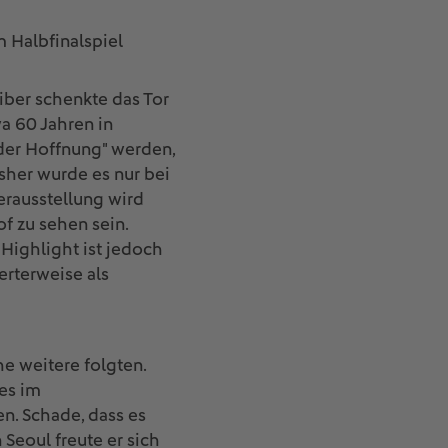
m Halbfinalspiel
iber schenkte das Tor
a 60 Jahren in
r der Hoffnung" werden,
her wurde es nur bei
rausstellung wird
f zu sehen sein.
Highlight ist jedoch
rterweise als
e weitere folgten.
nes im
n. Schade, dass es
Seoul freute er sich