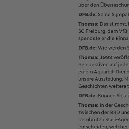
über den Überraschun
DFB.de:
Seine Sympath
Thomsa:
Das stimmt. 
SC Freiburg, dem VfB 
spendete er die Einna
DFB.de:
Wie werden Si
Thomsa:
1999 veröffe
Perspektiven auf jede
einem Aquarell. Drei 
unsere Ausstellung. 
Geschichten weitererz
DFB.de:
Können Sie ei
Thomsa:
In der Gesch
zwischen der BRD und 
berühmten Stasi-Agent
entscheiden, welcher 