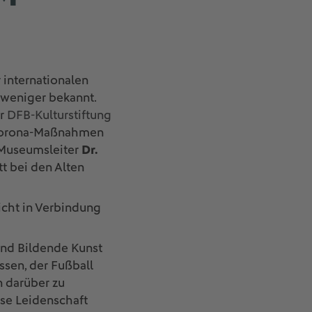
 internationalen
 weniger bekannt.
er
DFB-Kulturstiftung
r Corona-Maßnahmen
 Museumsleiter
Dr.
t bei den Alten
cht in Verbindung
 und Bildende Kunst
essen, der Fußball
n darüber zu
ese Leidenschaft