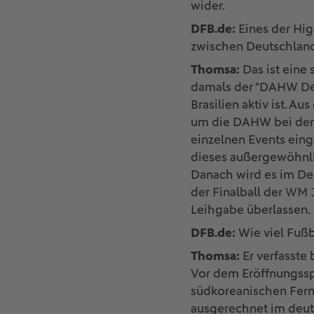
wider.
DFB.de:
Eines der Hig
zwischen Deutschland
Thomsa:
Das ist eine 
damals der "DAHW Deut
Brasilien aktiv ist. A
um die DAHW bei der 
einzelnen Events ein
dieses außergewöhnlic
Danach wird es im De
der Finalball der
WM 
Leihgabe überlassen.
DFB.de:
Wie viel Fußba
Thomsa:
Er verfasste 
Vor dem Eröffnungssp
südkoreanischen Ferns
ausgerechnet im deuts