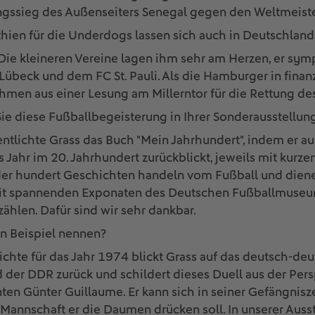
gssieg des Außenseiters Senegal gegen den Weltmeiste
ien für die Underdogs lassen sich auch in Deutschland
Die kleineren Vereine lagen ihm sehr am Herzen, er sym
Lübeck und dem FC St. Pauli. Als die Hamburger in finanz
hmen aus einer Lesung am Millerntor für die Rettung des
e diese Fußballbegeisterung in Ihrer Sonderausstellung
ntlichte Grass das Buch "Mein Jahrhundert", indem er a
s Jahr im 20. Jahrhundert zurückblickt, jeweils mit kurz
der hundert Geschichten handeln vom Fußball und diene
Mit spannenden Exponaten des Deutschen Fußballmuseu
ählen. Dafür sind wir sehr dankbar.
n Beispiel nennen?
ichte für das Jahr 1974 blickt Grass auf das deutsch-d
der DDR zurück und schildert dieses Duell aus der Pers
en Günter Guillaume. Er kann sich in seiner Gefängnisze
Mannschaft er die Daumen drücken soll. In unserer Auss