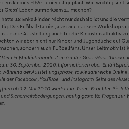
 ein kleines FIFA-Turnier ist geplant. Wie wichtig sind 
er Grass' Leben aufmerksam zu machen?
hatte 18 Enkelkinder. Nicht nur deshalb ist uns die Verm
tig. Das Fußball-Turnier, aber auch unsere Workshops 
en, unsere Ausstellung auch für die Kleinsten attraktiv zu
hten wir aber nicht nur Kinder und Jugendliche auf Gü
achen, sondern auch Fußballfans. Unser Leitmotiv ist Kul
 "Mein Fußballjahrhundert" im Günter Grass-Haus (Glocken
 zum 30. September 2020. Informationen über Eintrittsprei
 während der Ausstellungsphase, sowie zahlreiche Online-
wie der
Facebook
-,
YouTube
- und
Instagram
-Seite des Muse
ffnen ab 12. Mai 2020
wieder ihre Türen. Beachten Sie bitt
 und Sicherheitsbedingungen
, häufig gestellte Fragen zur
t.