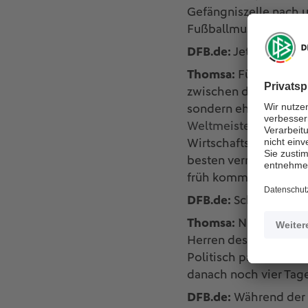
Gefängniszelle nach un
Fußballmuseum den Wi
DFB.de:
Jetzt haben S
Thomsa:
Für das Jahr
zwischen dem VfB Leip
sondern eher bürgerli
Weltmeisterschaft in 
Wirtschaftsberaters, 
besten vermarkten lie
früh kommen.
DFB.de:
Schnürte er d
Thomsa:
Nicht regelmä
Herren des TSV Wewel
Politisch passend als
danach noch vier Tage
DFB.de:
Während der S