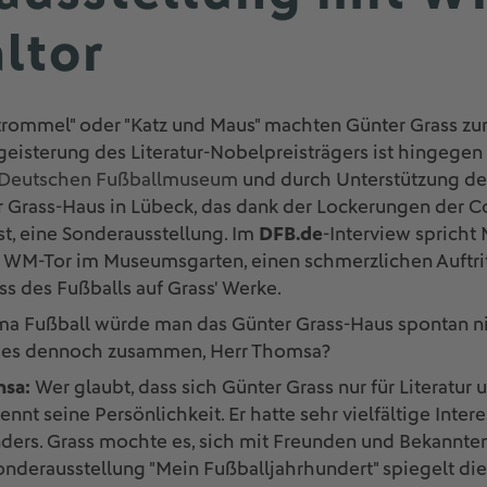
ltor
rommel" oder "Katz und Maus" machten Günter Grass zur
eisterung des Literatur-Nobelpreisträgers ist hingegen
Deutschen Fußballmuseum
und durch Unterstützung d
r Grass-Haus in Lübeck, das dank der Lockerungen de
st, eine Sonderausstellung. Im
DFB.de
-Interview spricht
 WM-Tor im Museumsgarten, einen schmerzlichen Auftrit
ss des Fußballs auf Grass' Werke.
a Fußball würde man das Günter Grass-Haus spontan ni
t es dennoch zusammen, Herr Thomsa?
msa:
Wer glaubt, dass sich Günter Grass nur für Literatur
kennt seine Persönlichkeit. Er hatte sehr vielfältige Inter
ders. Grass mochte es, sich mit Freunden und Bekannte
onderausstellung "Mein Fußballjahrhundert" spiegelt di