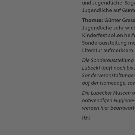
und Jugendliche. Sogar
Jugendliche auf Günt
Thomsa:
Günter Grass 
Jugendliche sehr wich
Kinderfest sollen helf
Sonderausstellung möc
Literatur aufmerksam m
Die Sonderausstellung
Lübeck) läuft noch bis
Sonderveranstaltungen
auf der
Homepage
, so
Die Lübecker Museen
ö
notwendigen
Hygiene-
werden
hier
beantworte
[th]