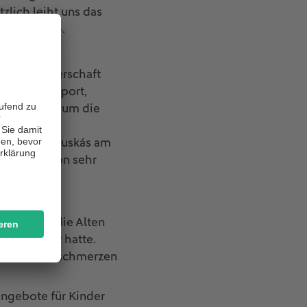
zlich leiht uns das
spiels 1974
.
emacht.
sche Meisterschaft
in Breitensport,
954 geht es um die
ive eines
d Ferenc Puskás am
ußballs schon sehr
 Spiel für die Alten
 überredet hatte.
 und Knöchelschmerzen
Angebote für Kinder