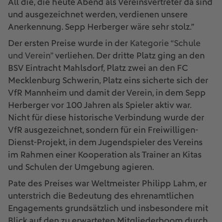
All die, die heute Abend als Vereinsvertreter da sind
und ausgezeichnet werden, verdienen unsere
Anerkennung. Sepp Herberger wäre sehr stolz.”
Der ersten Preise wurde in der
Kategorie “Schule
und Verein”
verliehen. Der dritte Platz ging an den
BSV Eintracht Mahlsdorf, Platz zwei an den FC
Mecklenburg Schwerin, Platz eins sicherte sich der
VfR Mannheim und damit der Verein, in dem Sepp
Herberger vor 100 Jahren als Spieler aktiv war.
Nicht für diese historische Verbindung wurde der
VfR ausgezeichnet, sondern für ein Freiwilligen-
Dienst-Projekt, in dem Jugendspieler des Vereins
im Rahmen einer Kooperation als Trainer an Kitas
und Schulen der Umgebung agieren.
Pate des Preises war Weltmeister Philipp Lahm, er
unterstrich die Bedeutung des ehrenamtlichen
Engagements grundsätzlich und insbesondere mit
Blick auf den zu erwarteten Mitgliederboom durch