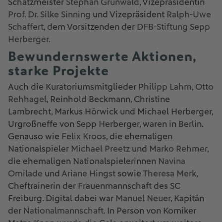
Schatzmeister
Stephan Grunwald
, Vizepräsidentin
Prof. Dr. Silke Sinning
und Vizepräsident
Ralph-Uwe
Schaffert
, dem Vorsitzenden der
DFB-Stiftung Sepp
Herberger
.
Bewundernswerte Aktionen,
starke Projekte
Auch die Kuratoriumsmitglieder
Philipp Lahm
,
Otto
Rehhagel
, Reinhold Beckmann, Christine
Lambrecht, Markus Hörwick und Michael Herberger,
Urgroßneffe von Sepp Herberger, waren in Berlin.
Genauso wie
Felix Kroos
, die ehemaligen
Nationalspieler
Michael Preetz
und
Marko Rehmer
,
die ehemaligen Nationalspielerinnen
Navina
Omilade
und
Ariane Hingst
sowie
Theresa Merk
,
Cheftrainerin der Frauenmannschaft des SC
Freiburg. Digital dabei war
Manuel Neuer
, Kapitän
der
Nationalmannschaft
. In Person von Komiker