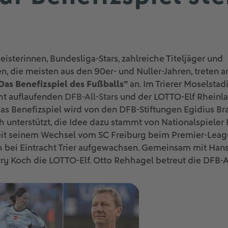
isterinnen, Bundesliga-Stars, zahlreiche Titeljäger und
n, die meisten aus den 90er- und Nuller-Jahren, treten
 Das Benefizspiel des Fußballs”
an. Im Trierer Moselsta
ht auflaufenden
DFB-All-Stars
und der LOTTO-Elf Rheinla
. Das Benefizspiel wird von den DFB-Stiftungen Egidius B
unterstützt, die Idee dazu stammt von Nationalspieler
 seit seinem Wechsel vom SC Freiburg beim Premier-Lea
isch bei Eintracht Trier aufgewachsen. Gemeinsam mit Han
arry Koch die LOTTO-Elf. Otto Rehhagel betreut die DFB-Al