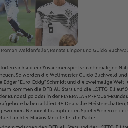
: Roman Weidenfeller, Renate Lingor und Guido Buchwald (
dürfen sich auf ein Zusammenspiel von ehemaligen Nati
 freuen. So werden die Weltmeister Guido Buchwald un
ie Edgar “Euro-Eddy” Schmidt und die zweimalige Welt-
nsam kommen die DFB-All-Stars und die LOTTO-Elf auf 
 der Bundesliga oder in der FLYERALARM-Frauen-Bundesl
Aufgebote haben addiert 48 Deutsche Meisterschaften, 5
gewonnen. Neunmal triumphierten Spieler*innen in de
hiedsrichter Markus Merk leitet die Partie.
own zwischen den DFB-All-Stars und der LOTTO-Elf tre