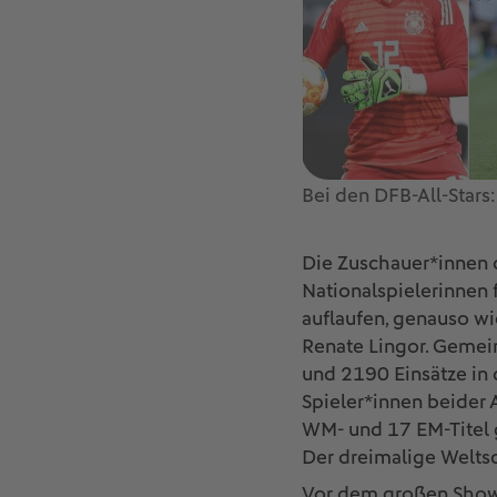
Bei den DFB-All-Stars
Die Zuschauer*innen 
Nationalspielerinnen
auflaufen, genauso w
Renate Lingor. Gemei
und 2190 Einsätze in
Spieler*innen beider 
WM- und 17 EM-Titel 
Der dreimalige Weltsc
Vor dem großen Showd