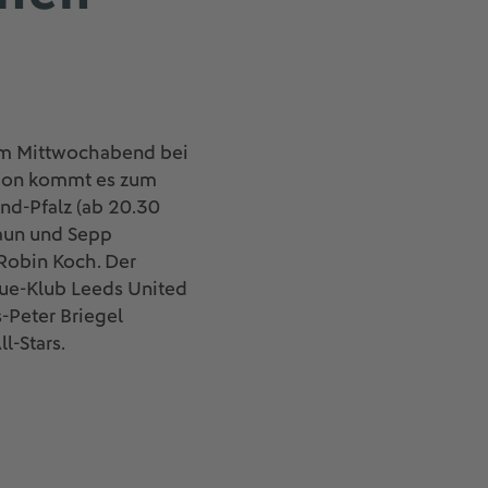
 am Mittwochabend bei
dion kommt es zum
nd-Pfalz (ab 20.30
raun und Sepp
 Robin Koch. Der
gue-Klub Leeds United
s-Peter Briegel
l-Stars.