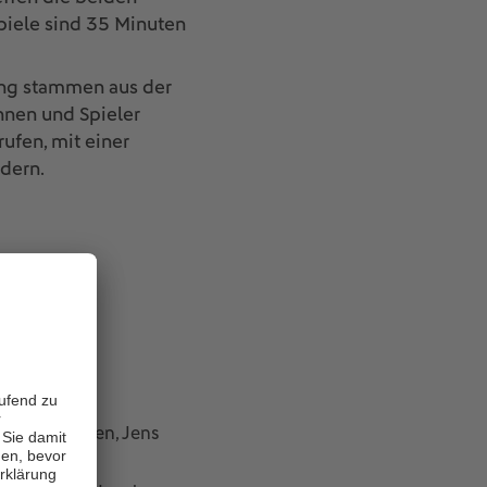
piele sind 35 Minuten
ing stammen aus der
innen und Spieler
ufen, mit einer
dern.
arcell Jansen, Jens