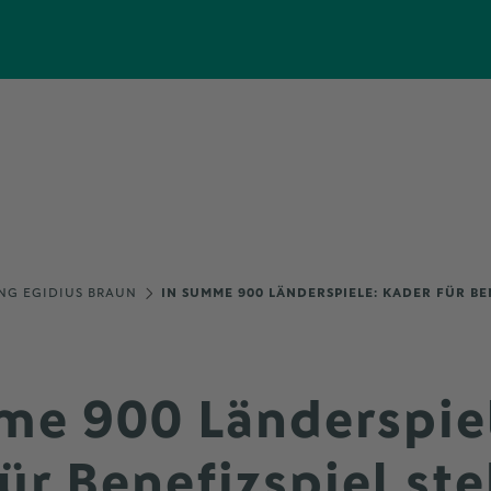
NG EGIDIUS BRAUN
IN SUMME 900 LÄNDERSPIELE: KADER FÜR BE
me 900 Länderspie
ür Benefizspiel st