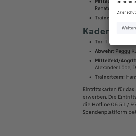
Mittelfeld/Angrif
Renate Lingor, Len
Trainerteam:
Dori
Kader der L
Tor:
Thomas Ernst,
Abwehr:
Peggy Kuz
Mittelfeld/Angrif
Alexander Löbe, D
Trainerteam:
Hans
Eintrittskarten für da
erwerben. Die Eintrit
die Hotline 06 51 / 
Spendenplattform
bet