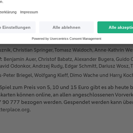
f:
Linda Bresonik, Maurizio Gaudino, Lena Goessling, Claudia 
a Lotzen, Tanja Rastetter, Sandra Smisek, Christian Träsch, Br
s Fitschen und Otto Rehhagel.
OTTO-Elf
 Sven Hoffmeister.
nik, Christian Springer, Tomasz Waldoch, Anne-Kathrin We
f:
Benjamin Auer, Christof Babatz, Alexander Bugera, Guido 
avid Odonkor, Andrzej Rudy, Edgar Schmitt, Dariusz Wosz,
-Peter Briegel, Wolfgang Kleff, Dimo Wache und Harry Koc
s Spiel zum Preis von 5, 10 und 15 Euro gibt es ab heute 
tskarten können online, an allen angeschlossenen Vorver
97 90 777 bezogen werden. Gespendet werden kann übe
terplace.org
.