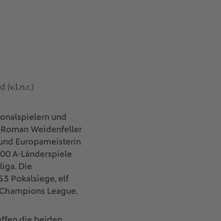
v.l.n.r.)
onalspielern und
d Roman Weidenfeller
 und Europameisterin
900 A-Länderspiele
iga. Die
3 Pokalsiege, elf
r Champions League.
ffen die beiden