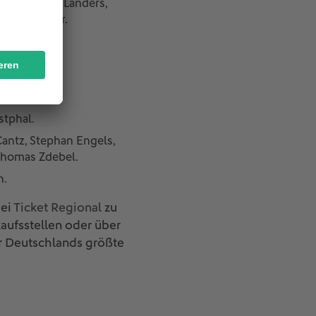
Klein, Petra Landers,
itta Unsleber.
stphal.
Cantz, Stephan Engels,
 Thomas Zdebel.
h.
bei
Ticket Regional
zu
kaufsstellen oder über
r Deutschlands größte