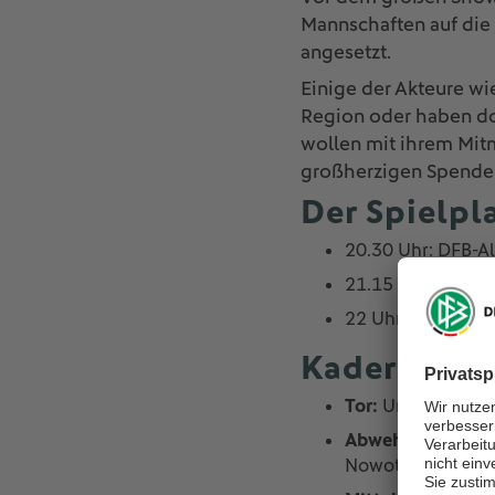
Mannschaften auf die 
angesetzt.
Einige der Akteure w
Region oder haben dort
wollen mit ihrem Mitm
großherzigen Spende 
Der Spielpl
20.30 Uhr: DFB-Al
21.15 Uhr: Bürger
22 Uhr: LOTTO-Elf
Kader der D
Tor:
Ursula Holl, 
Abwehr:
Guido Buc
Nowotny, Dirk Sch