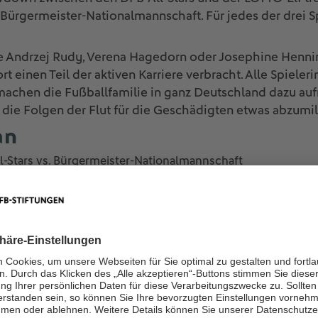
Bürgermeister-Nationalmannschaft. Für jedes der drei S
ie Andrzej Rudy, Verena Hagedorn oder Josephine Henn
 einen Teil der aktiven Karriere verbracht. Alle Spieler
achen die Fußballfamilie in ganz Deutschland dazu aufr
die Folgen der Flut für die Geschädigten etwas abzumil
an
l-Stars vs. Bürgermeister-Nationalmannschaft
meister-Nationalmannschaft vs. LOTTO-Elf Rheinland-Pfalz
 Rheinland-Pfalz vs. DFB-All-Stars
FB-All-Stars
Roman Weidenfeller.
hwald, Sonja Fuss, Verena Hagedorn, Josephine Henning, M
uster, Lukas Sinkiewicz, Philipp Wollscheid.