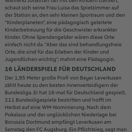
Während Jonathan Tah mit den Kindern trainiert,
schaut sich seine Frau Luisa das Spielzimmer auf
der Station an, den sehr kleinen Sportraum und den
“Kinderplaneten”, eine pädagogisch geleitete
Kinderbetreuung für die Geschwister erkrankter
Kinder. Ohne Spendengelder wären diese Orte
einfach nicht da. “Aber das sind behandlungsfreie
Orte, die sind für das Erleben der Kinder und
Jugendlichen wichtig”, mahnt eine Pädagogin.
16 LÄNDERSPIELE FÜR DEUTSCHLAND
Der 1,95 Meter große Profi von Bayer Leverkusen
zählt heute zu den besten Innenverteidigern der
Bundesliga. Er hat 16-mal für Deutschland gespielt,
211 Bundesligaspiele bestritten und hofft im
Herbst auf eine WM-Nominierung. Nach dem
Pokalaus und der unglücklichen Niederlage bei
Borussia Dortmund empfängt Leverkusen am
Samstag den FC Augsburg. Ein Pflichtsieg, sagt man