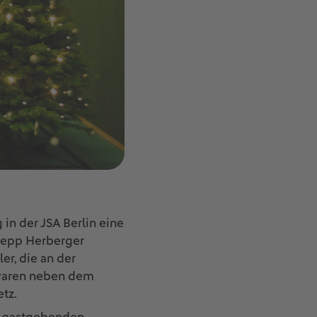
n der JSA Berlin eine
 Sepp Herberger
er, die an der
t waren neben dem
etz.