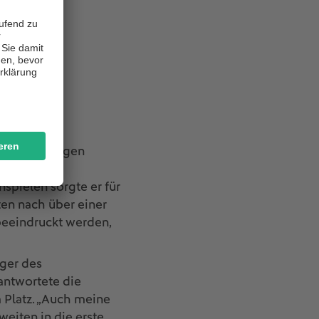
attfinden.
 gegenseitigen
ten großen
spielen sorgte er für
en nach über einer
beeindruckt werden,
ger des
antwortete die
 Platz. „Auch meine
eiten in die erste