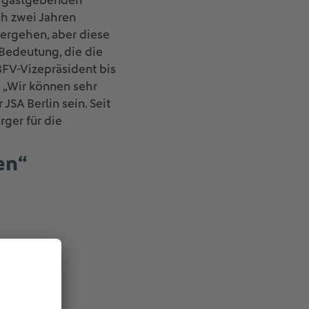
er gastgebenden
ach zwei Jahren
ergehen, aber diese
Bedeutung, die die
BFV-Vizepräsident bis
: „Wir können sehr
SA Berlin sein. Seit
ger für die
en“