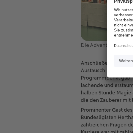
Die Adventsfeier kon
Anschließend widmet
Austausch, ehe es mit
Programmpunkt gab. Mi
lachende und erstaun
halben Stunde Magie a
die den Zauberer mit
Prominenter Gast des
Bundesligisten Hertha
zahlreichen Fragen d
Karriere war mit zahl