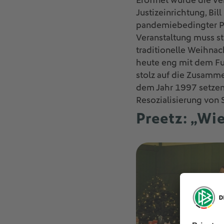
Eröffnet wurde die V
Justizeinrichtung, Bil
pandemiebedingter Pa
Veranstaltung muss st
traditionelle Weihnach
heute eng mit dem Fuß
stolz auf die Zusamme
dem Jahr 1997 setzen 
Resozialisierung von 
Preetz: „Wi