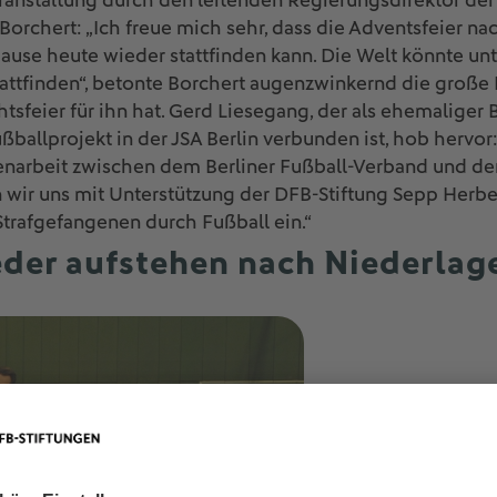
eranstaltung durch den leitenden Regierungsdirektor d
l Borchert: „Ich freue mich sehr, dass die Adventsfeier n
use heute wieder stattfinden kann. Die Welt könnte unt
attfinden“, betonte Borchert augenzwinkernd die große 
tsfeier für ihn hat. Gerd Liesegang, der als ehemaliger 
ballprojekt in der JSA Berlin verbunden ist, hob hervor
narbeit zwischen dem Berliner Fußball-Verband und der J
wir uns mit Unterstützung der DFB-Stiftung Sepp Herber
Strafgefangenen durch Fußball ein.“
eder aufstehen nach Niederlag