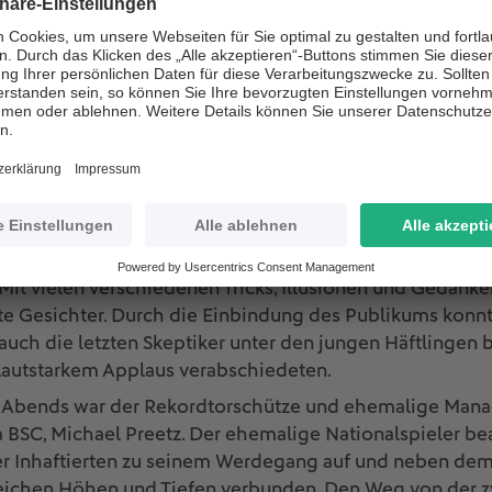
nte nach zwei Jahren pandemiebedingter Pause wieder st
en sich die Teilnehmenden bei Kaffee und Gebäck dem
 dem Auftritt von Profi-Zauberer Jochen Stelter den ers
t vielen verschiedenen Tricks, Illusionen und Gedanken
te Gesichter. Durch die Einbindung des Publikums konnt
uch die letzten Skeptiker unter den jungen Häftlingen 
 lautstarkem Applaus verabschiedeten.
 Abends war der Rekordtorschütze und ehemalige Mana
 BSC, Michael Preetz. Der ehemalige Nationalspieler be
er Inhaftierten zu seinem Werdegang auf und neben dem
reichen Höhen und Tiefen verbunden. Den Weg von der zw