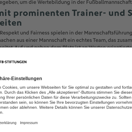
egeben, um die Wertebildung in der Fußballmannschaft 
it prominenten Trainer- und S
eiten
Respekt und Fairness spielen in der Mannschaftsführung 
hen aus einer Mannschaft ein echtes Team, das zusa
beitet. Auf und neben dem Platz ist an Werten orientiert
ollen Verantwortung übernehmen, Konflikte lösen und si
n zeigen, wie Trainer*innen diesen Prozess unterstütz
f dem Platz auch die Persönlichkeitsentwicklung der Sp
rsetzung mit den eigenen Werten und der eigenen Train
 Fußballtrainingseinheiten und Workshops zu Teambuild
 interkulturelle Kompetenz oder Kommunikation auf d
n mit prominenten Trainer- und Spieler-Persönlichkeit
er eine Trainingseinheit im Blindenfußball erweitern d
 vielseitige Impulse gegeben, um Wertebildung direkt 
ingsalltag zu integrieren.