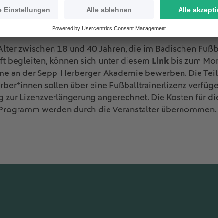
st kostenfrei / Bewerbungsphas
2021
 Alter zwischen 18 und 40 Jahren, die im Badischen Fuß
 begleiten, können sich unter diesem
Link
bis zum Mon
me an der Sepp-Herberger-Akademie bewerben. Die Teil
rber*innen sollen über eine Fußballtrainerlizenz verfüg
 zur Lizenzverlängerung angerechnet. Die Kosten für die
 Programm werden durch die Veranstalter übernommen.