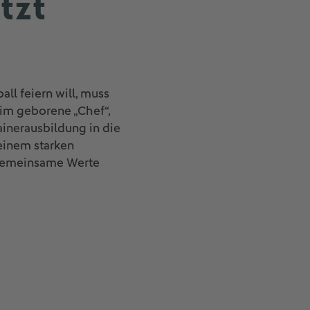
tzt
ll feiern will, muss
eim geborene „Chef“,
inerausbildung in die
 einem starken
e gemeinsame Werte