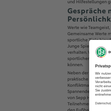
und Hilfestellungen g
Gespräche m
Persönlichk
Werte wie Teamgeist, 
Gemeinsame Werte mac
sportliche Ziele hinar
Junge Spieler*innen s
verhalten. Wir möchte
sportlichen Können au
können.
Neben der Auseinande
praktische Methoden,
Konfliktmanagement,
Spannende Talk-Runde
von Sepp Herberger od
Teilnehmenden werden
den Fußball- und Train