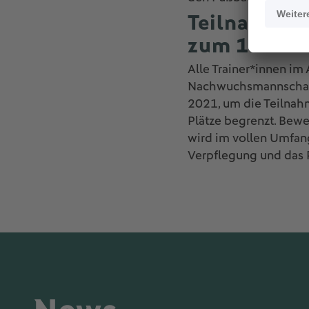
Teilnahme i
zum 18.10.
Alle Trainer*innen im
Nachwuchsmannschaft
2021, um die Teilnah
Plätze begrenzt. Bewe
wird im vollen Umfang
Verpflegung und das