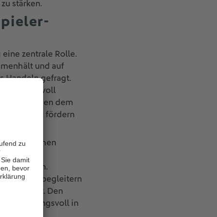
zu stärken.
pieler-
eine zentrale Rolle.
mmenhält und auf
es Handeln gefragt.
ch respektvoll
en und so neben dem
ieler*innen fördern
errolle stehen
ing,
em Programm.
en und Wegbegleitern
en Horizont. Den
und wirkungsvoll in