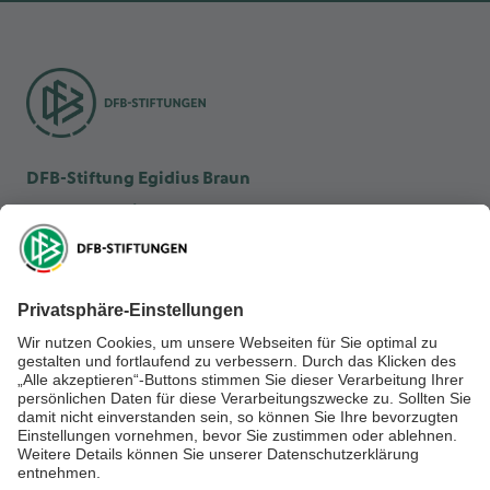
DFB-Stiftung Egidius Braun
DFB-Kulturstiftung
DFB-Stiftung Sepp Herberger
NEWSLETTER ABONNIEREN
Anmelden