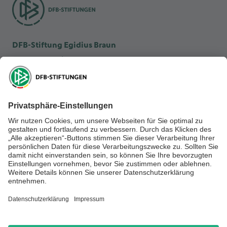
DFB-Stiftung Egidius Braun
DFB-Kulturstiftung
DFB-Stiftung Sepp Herberger
NEWSLETTER ABONNIEREN
Anmelden
RECHTLICHES
SOCIAL MEDIA