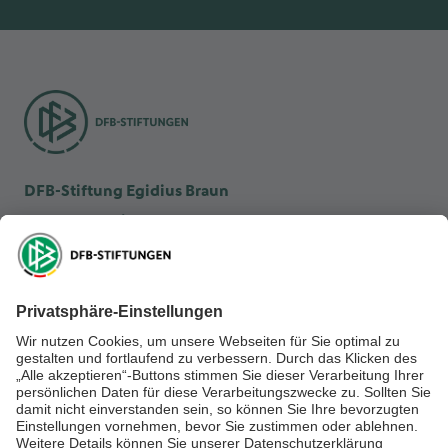
DFB-Stiftung Egidius Braun
DFB-Kulturstiftung
DFB-Stiftung Sepp Herberger
NEWSLETTER ABONNIEREN
Anmelden