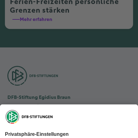
Ferien-Freizeiten persönliche
Grenzen stärken
Mehr erfahren
DFB-Stiftung Egidius Braun
DFB-Kulturstiftung
DFB-Stiftung Sepp Herberger