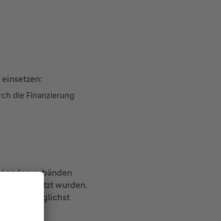
 einsetzen:
rch die Finanzierung
B-Landesverbänden
s unterstützt wurden.
lubs aus möglichst