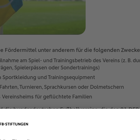
e Fördermittel unter anderem für die folgenden Zwecke
ilnahme am Spiel- und Trainingsbetrieb des Vereins (z. B. du
rägen, Spielerpässen oder Sondertrainings)
n Sportkleidung und Trainingsequipment
Fahrten, Turnieren, Sprachkursen oder Dolmetschern
s Vereinsheims für geflüchtete Familien
nd die bundesdeutschen Fußballvereine, die den 21 DF
nd bisher noch nicht im Rahmen dieses Förderprogramm
ie bereitstehenden Mittel gleichberechtigt auf Fußballk
nde zu verteilen.