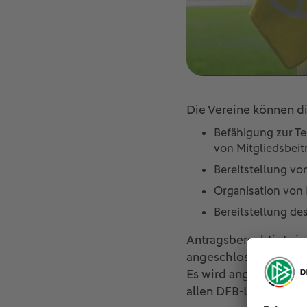
Die Vereine können di
Befähigung zur Te
von Mitgliedsbeit
Bereitstellung vo
Organisation von 
Bereitstellung de
Antragsberechtigt si
angeschlossen sind u
Es wird angestrebt, d
allen DFB-Landesverbä