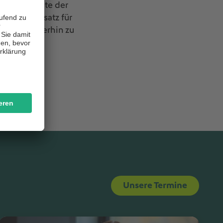
e Beauftragte der
 Ihrem Einsatz für
reine weiterhin zu
.
Unsere Termine