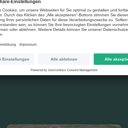
on August bis Dezember 2022 haben die Stiftung und di
dem Förderprogramm „Ukraine-Hilfe“ Fußballvereine bei
 aus der Ukraine unterstützt. Um das Engagement der Ve
gramm auch im Jahr 2023 fortgesetzt.
t jederzeit per E-Mail an
info@egidius-braun.de
möglich
 gibt es hier:
Ukraine Hilfe