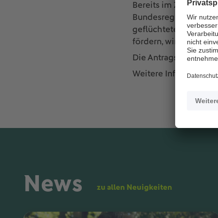
Bereits im Zeitraum v
Bundesregierung mit 
geflüchtete Menschen
fördern, wird das Pro
Die Antragsstellung is
Weitere Informationen
News
zu allen Neuigkeiten