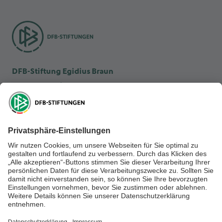
DFB-Stiftung Egidius Braun
DFB-Kulturstiftung
DFB-Stiftung Sepp Herberger
NEWSLETTER ABONNIEREN
Anmelden