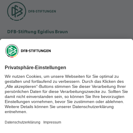
DFB-Stiftung Egidius Braun
DFB-Kulturstiftung
DFB-Stiftung Sepp Herberger
NEWSLETTER ABONNIEREN
Anmelden