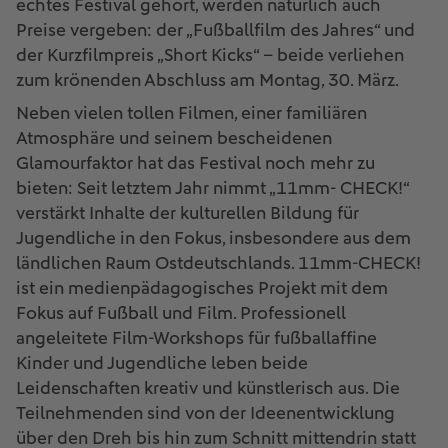
echtes Festival gehört, werden natürlich auch
Preise vergeben: der „Fußballfilm des Jahres“ und
der Kurzfilmpreis „Short Kicks“ – beide verliehen
zum krönenden Abschluss am Montag, 30. März.
Neben vielen tollen Filmen, einer familiären
Atmosphäre und seinem bescheidenen
Glamourfaktor hat das Festival noch mehr zu
bieten: Seit letztem Jahr nimmt „11mm- CHECK!“
verstärkt Inhalte der kulturellen Bildung für
Jugendliche in den Fokus, insbesondere aus dem
ländlichen Raum Ostdeutschlands. 11mm-CHECK!
ist ein medienpädagogisches Projekt mit dem
Fokus auf Fußball und Film. Professionell
angeleitete Film-Workshops für fußballaffine
Kinder und Jugendliche leben beide
Leidenschaften kreativ und künstlerisch aus. Die
Teilnehmenden sind von der Ideenentwicklung
über den Dreh bis hin zum Schnitt mittendrin statt