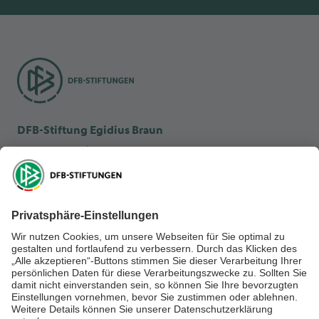
DFB-Stiftung Egidius Braun
DFB-Kulturstiftung
DFB-Stiftung Sepp Herberger
NEWSLETTER ABONNIEREN
Anmelden