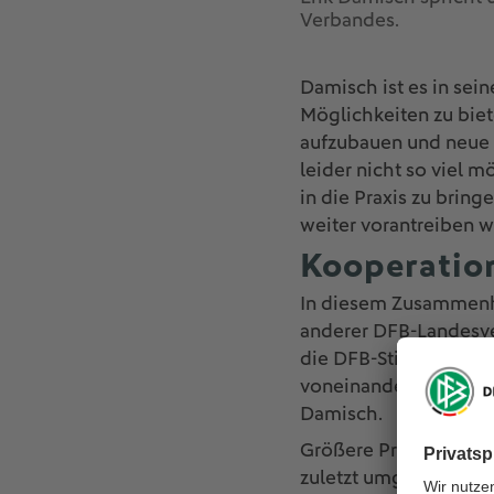
Verbandes.
Damisch ist es in se
Möglichkeiten zu biet
aufzubauen und neue 
leider nicht so viel 
in die Praxis zu bring
weiter vorantreiben w
Kooperation
In diesem Zusammenha
anderer DFB-Landesve
die DFB-Stiftung Sepp
voneinander lernen. K
Damisch.
Größere Projekte, die
zuletzt umgesetzt hat