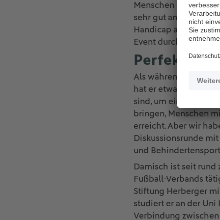
Menschen mit Behinder
sehr gut angenommen. 
Handicap auf Hochtou
Event durchzuführen“,
Perfekte Ve
Als während der Lockd
hat er etwa ein Webin
sind, um eine inklus
bringen, Menschen mit
erreicht. Aber wir ha
Diskussionsrunde mit 
und Behindertensport
Damisch ist seit rund 
Fußball-Verbands tät
Stiftung Herberger mi
studiert er an der Uni
Verbindung zwischen T