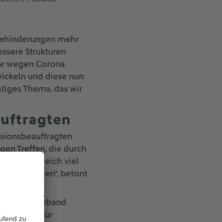
 Behinderungen mehr
essere Strukturen
ar wegen Corona
twickeln und diese nun
htiges Thema, das wir
uftragten
usionsbeauftragten
en Treffen, die durch
 diesem Bereich viel
n profitieren“, betont
n Fußball-Verband
rkstätten für