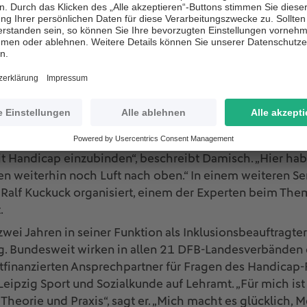
ung und ein inklusives Sportfest in Leipzig. Beide Ver
Aktuell laufen die Planungen für ein Hallenturnier für
ren: „Wir hoffen sehr, dass die Corona-Bestimmungen es
 so Damisch.
rbindung zwischen Theorie und
owns gar nichts ging, hat Damisch digitale Veranstaltun
ar veranstaltet, in dem Experten erläuterten, welche Vo
ive Fußballmannschaft zu gründen. „Wir müssen noch meh
 Handicap einzubinden“, beschreibt Damisch. „Hier hab
ben weiterhin noch Luft nach oben.“ In einem weiteren Se
Ralf Kuckuck organisiert, einem der Experten beim Them
.
zwei Jahren in seiner Funktion als Inklusionsbeauftragte
ig. Bundesweit wirken in allen 21 DFB-Landesverbänden 
tfinanzierten Ansprechpartner für Fragen des Handicap
 Leipzig Sport und Sozialkunde auf Lehramt. „Für mich ist
heorie und Praxis“, sagt er. „Mich macht es glücklich, 