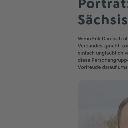
Porträt
Sächsi
Wenn Erik Damisch übe
Verbandes spricht, k
einfach unglaublich vi
diese Personengruppe 
Vorfreude darauf ums