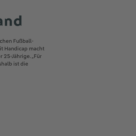
and
schen Fußball-
mit Handicap macht
r 25-Jährige. „Für
halb ist die