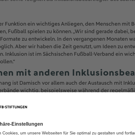
iner Funktion ein wichtiges Anliegen, den Menschen mit
en, Fußball spielen zu können. „Wir sind gerade dabei, b
Formate zu entwickeln. In den vergangenen Monaten w
möglich. Aber wir haben die Zeit genutzt, um Ideen zu en
en. Inklusion ist im Sächsischen Fußball-Verband ein wic
ollen.“
en mit anderen Inklusionsbea
ng ist Damisch vor allem auch der Austausch mit Inkl
rbände wichtig, beispielsweise während der regelmäßig
 Herberger organisiert werden. „Natürlich können wir in
ooperationen sind immer sinnvoll, weil beide Seiten davo
 er mit seinen Kolleginnen und Kollegen im Sächsische
, waren beispielsweise die Landesmeisterschaften der We