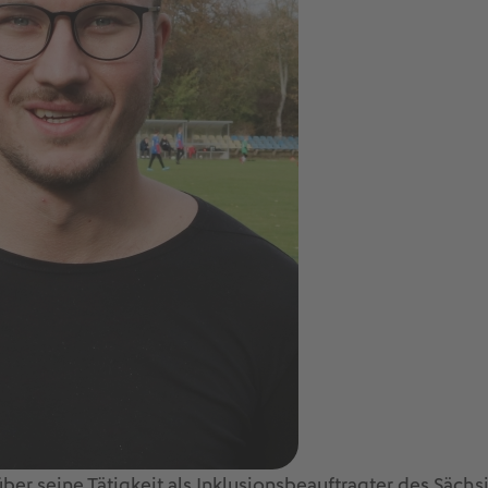
ber seine Tätigkeit als Inklusionsbeauftragter des Sächs