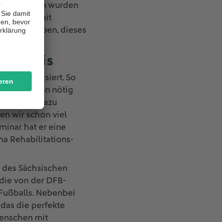
anstaltungen wurden
 Menschen mit
 uns erlauben, dieses
 Praxis
gen organisiert. So
raussetzungen nötig
r Vereine dazu
en wir schon viel
minar hat er eine
a Rehabilitations-
r des Sächsischen
die von der DFB-
-Fußballs. Nebenbei
 das die perfekte
Menschen mit