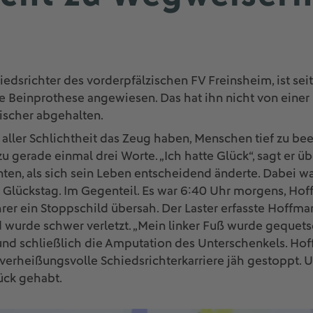
n
edsrichter des vorderpfälzischen FV Freinsheim, ist se
ne Beinprothese angewiesen. Das hat ihn nicht von einer
ischer abgehalten.
tz aller Schlichtheit das Zeug haben, Menschen tief zu b
 gerade einmal drei Worte. „Ich hatte Glück“, sagt er 
ten, als sich sein Leben entscheidend änderte. Dabei war
n Glückstag. Im Gegenteil. Es war 6:40 Uhr morgens, Hof
ahrer ein Stoppschild übersah. Der Laster erfasste Hoffm
 wurde schwer verletzt. „Mein linker Fuß wurde gequetscht
und schließlich die Amputation des Unterschenkels. Ho
e verheißungsvolle Schiedsrichterkarriere jäh gestoppt. 
ück gehabt.