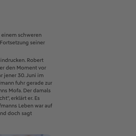
it einem schweren
 Fortsetzung seiner
eeindrucken. Robert
über den Moment vor
 jener 30. Juni im
fmann fuhr gerade zur
anns Mofa. Der damals
“, erklärt er. Es
ffmanns Leben war auf
Und doch sagt