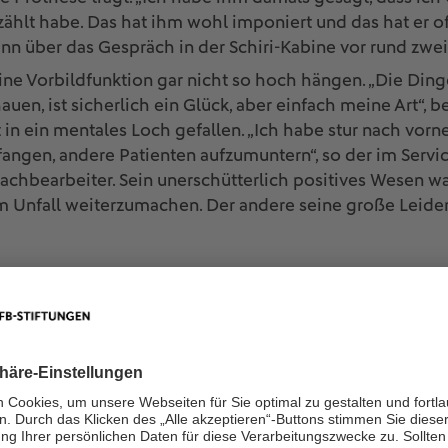
zählt habe. Das hat ihm wohl imponiert und das hat er o
nn über das Gespräch in der Schiri-Kabine vor rund zwei
eine Vorbildfunktion gar nicht so hoch hängen. „Die Din
uen, ist sicherlich ein Glück, aber einfach meine Art“, be
 in ein mentales Loch gefallen. „Ich habe stur nach vor
ngen, andere Patienten aufzumuntern“, so der im Service
chbearbeiter. Sein unerschütterlich positives Wesen war
 Unfall weiterzumachen. Der andere seine große Leiden