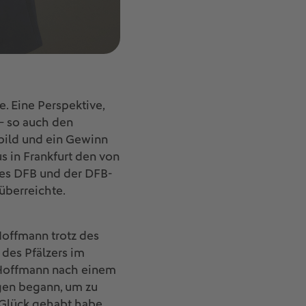
e. Eine Perspektive,
– so auch den
rbild und ein Gewinn
s in Frankfurt den von
des DFB und der DFB-
überreichte.
Hoffmann trotz des
 des Pfälzers im
n Hoffmann nach einem
gen begann, um zu
 Glück gehabt habe,