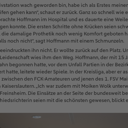
nsivstation wach geworden bin, habe ich als Erstes meine
fen gehen kann“, schaut er zurück. Ganz so schnell wie er
chte Hoffmann im Hospital und es dauerte eine Weile, 
gen konnte. Die ersten Schritte ohne Krücken seien sch
al die damalige Prothetik noch wenig Komfort geboten 
lls noch nicht“, sagt Hoffmann mit einem Schmunzeln.
eindruckten ihn nicht. Er wollte zurück auf den Platz. U
 Leidenschaft wies ihm den Weg. Hoffmann, der mit 15 J
hn begonnen hatte, vor dem Unfall Partien in der Bezirk
rt hatte, leitete wieder Spiele. In der Kreisliga, aber er 
zwischen den FCK-Amateuren und jenen des 1. FSV Mai
in Kaiserslautern. „Ich war zudem mit Moiken Wolk unterw
Freinsheim. Die Einsätze an der Seite der bundesweit b
iedsrichterin seien mit die schönsten gewesen, blickt e