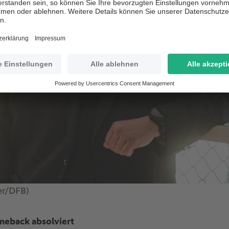
er/DFB)
eback absolviert