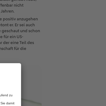
ffenbar nicht
 Jahren.
ge positiv anzugehen
tont er. Er sei auch
ne geschaut und schon
 für ein US-
 der eine Teil des
schaft für die