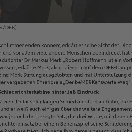
er/DFB)
 schlimmer enden können“, erklärt er seine Sicht der Ding
n und vor allem viele andere Menschen beeindruckt hat 
dsrichter Dr. Markus Merk. „Robert Hoffmann ist ein Vo
rwesen“, erklärte Merk, als er diesem auf dem DFB-Campu
abine Merk-Stiftung ausgelobten und mit Unterstützung 
ger vergebenen Ehrenpreis „Der beMERKenswerte Weg“ 
Schiedsrichterkabine hinterließ Eindruck
 viele Details der langen Schiedsrichter-Laufbahn, die 
t, und er weiß auch einiges über das weitere Engagement
 war jedoch der besagte Satz, die drei Worte, mit dene
ichtereinsatz bei einem Benefizspiel seine Schilderun
ne Prothese trägt. „Ich habe ihm damals gesagt, dass ich