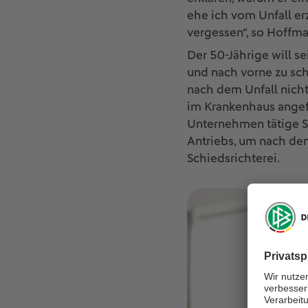
ehe ich vom Unfall er
vergessen“, so Hoffma
Der 50-Jährige will s
und nach vorne zu scha
nach dem Unfall nicht
im Krankenhaus angefa
Unternehmen tätige Sa
Antriebs, um nach dem
Schiedsrichterei.