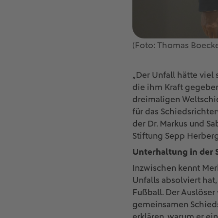
(Foto: Thomas Boeck
„Der Unfall hätte viel
die ihm Kraft gegebe
dreimaligen Weltschie
für das Schiedsrichte
der Dr. Markus und S
Stiftung Sepp Herber
Unterhaltung in der 
Inzwischen kennt Merk
Unfalls absolviert ha
Fußball. Der Auslöser
gemeinsamen Schiedsr
erklären, warum er ei