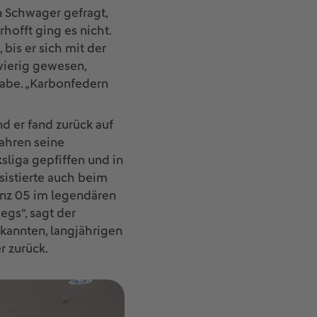
n Schwager gefragt,
hofft ging es nicht.
bis er sich mit der
wierig gewesen,
habe. „Karbonfedern
nd er fand zurück auf
ahren seine
sliga gepfiffen und in
assistierte auch beim
nz 05 im legendären
egs“, sagt der
ekannten, langjährigen
r zurück.