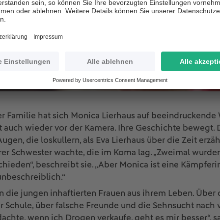
er Familie hat sich Monica Lierhaus auf beeindruckende 
t auch wieder vor der Kamera. Ihre Geschichte bewegt.
ugen, die loskullern, als Eva Lierhaus über die Zeit erzähl
rer Schwester wachte, die im Koma lag. „Zweimal wurden
hieden“, beschreibt sie. „Aber Monica ist eine Kämpferi
nbeschreiblich.“
n die jungen inhaftierten Frauen aus ihrem Leben. Über 
r Schule, über falsche Freunde und die Sehnsucht nach 
achte, wenn ich Drogen verkaufe, geht es mir besser“, sa