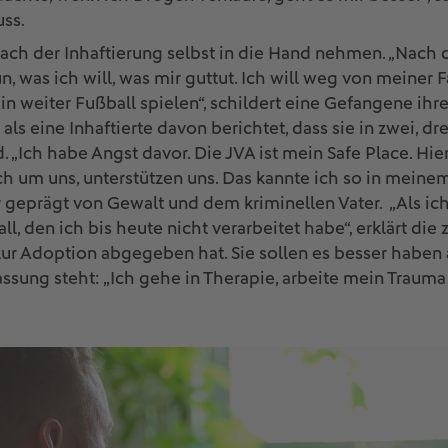
uss.
ach der Inhaftierung selbst in die Hand nehmen. „Nach de
n, was ich will, was mir guttut. Ich will weg von meiner
 weiter Fußball spielen“, schildert eine Gefangene ihren
als eine Inhaftierte davon berichtet, dass sie in zwei, d
 „Ich habe Angst davor. Die JVA ist mein Safe Place. Hier
um uns, unterstützen uns. Das kannte ich so in meinem
r geprägt von Gewalt und dem kriminellen Vater. „Als ich 
ll, den ich bis heute nicht verarbeitet habe“, erklärt die
 zur Adoption abgegeben hat. Sie sollen es besser haben al
lassung steht: „Ich gehe in Therapie, arbeite mein Traum