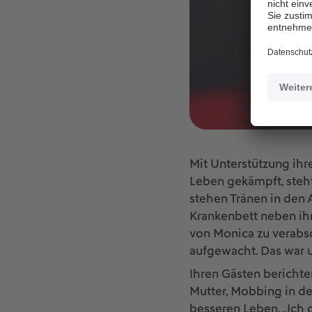
Mit Unterstützung ihr
Leben gekämpft, steh
stehen Tränen in den A
Krankenbett neben ih
von Monica zu verabsc
aufgewacht. Das war u
Ihren Gästen berichte
Mutter, Mobbing in de
besseren Leben. „Ich d