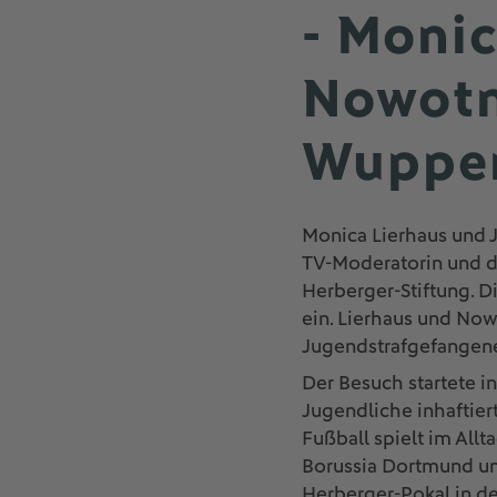
- Monic
Nowotn
Wupper
Monica Lierhaus und 
TV-Moderatorin und de
Herberger-Stiftung. Di
ein. Lierhaus und No
Jugendstrafgefangen
Der Besuch startete 
Jugendliche inhaftier
Fußball spielt im Allt
Borussia Dortmund un
Herberger-Pokal in de