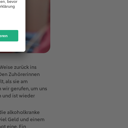
Weise zurück ins
 Den Zuhörerinnen
t, als sie am
 wir gerufen, um uns
n und ist wieder
die alkoholkranke
viel Geld und einem
gt eine. Ein