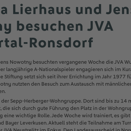
a Lierhaus und Jen
y besuchen JVA
tal-Ronsdorf
Jens Nowotny besuchten vergangene Woche die JVA Wup
r langjährige A-Nationalspieler engagieren sich im Ku
e Stiftung setzt sich seit ihrer Errichtung im Jahr 1977 
wotny nutzten den Besuch zum Austausch mit männliche
en.
in der Sepp-Herberger-Wohngruppe. Dort sind bis zu 14 
t, die sich durch gute Führung den Platz in der Wohngru
ag eine wichtige Rolle. Jede Woche wird trainiert, es gi
d Bayer Leverkusen. Aktuell steht die Teilnahme am Tur
r JVA Neustrelitz im Fokus. Den Landesausscheid in No