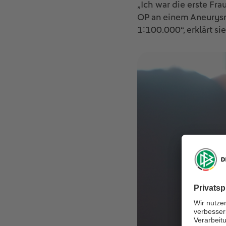
„Ich war die erste Fra
OP an einem Aneurysma
1:100.000“, erklärt si