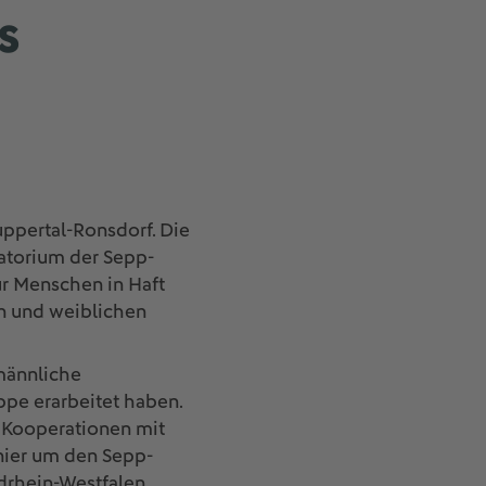
s
pertal-Ronsdorf. Die
ratorium der Sepp-
für Menschen in Haft
n und weiblichen
männliche
ppe erarbeitet haben.
bt Kooperationen mit
nier um den Sepp-
rdrhein-Westfalen