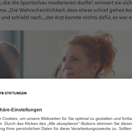
u, die die Sportschau moderieren durfte“, erinnert sie sic
. „Die Wahrscheinlichkeit, dass etwas schief gehen kon
e und schiebt nach, „der Arzt konnte nichts dafür, es war 