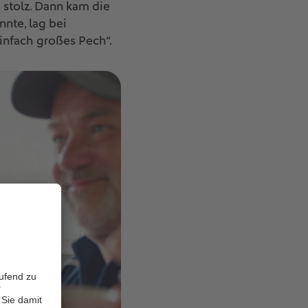
h stolz. Dann kam die
nte, lag bei
einfach großes Pech“.